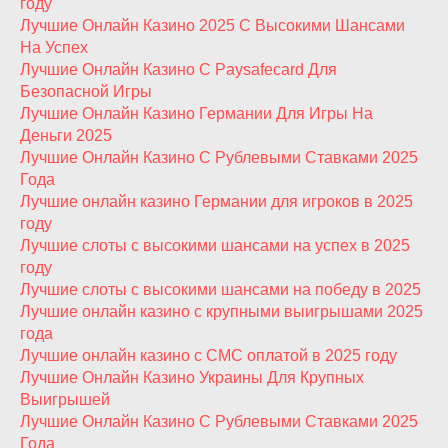
году
Лучшие Онлайн Казино 2025 С Высокими Шансами
На Успех
Лучшие Онлайн Казино С Paysafecard Для
Безопасной Игры
Лучшие Онлайн Казино Германии Для Игры На
Деньги 2025
Лучшие Онлайн Казино С Рублевыми Ставками 2025
Года
Лучшие онлайн казино Германии для игроков в 2025
году
Лучшие слоты с высокими шансами на успех в 2025
году
Лучшие слоты с высокими шансами на победу в 2025
Лучшие онлайн казино с крупными выигрышами 2025
года
Лучшие онлайн казино с СМС оплатой в 2025 году
Лучшие Онлайн Казино Украины Для Крупных
Выигрышей
Лучшие Онлайн Казино С Рублевыми Ставками 2025
Года