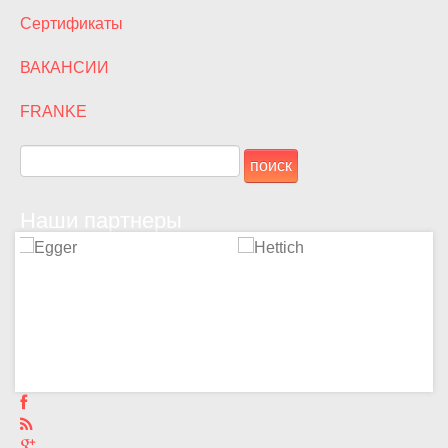
Сертификаты
ВАКАНСИИ
FRANKE
Наши партнеры