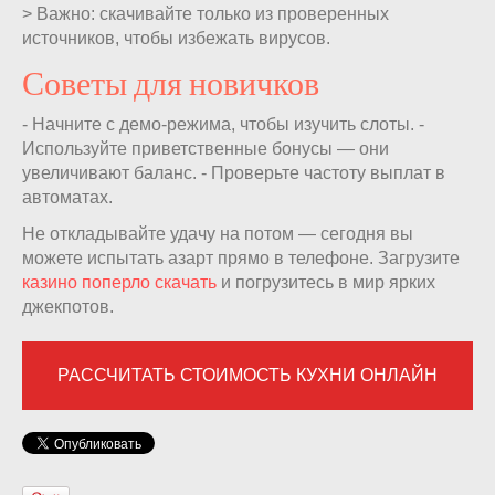
> Важно: скачивайте только из проверенных
источников, чтобы избежать вирусов.
Советы для новичков
- Начните с демо-режима, чтобы изучить слоты. -
Используйте приветственные бонусы — они
увеличивают баланс. - Проверьте частоту выплат в
автоматах.
Не откладывайте удачу на потом — сегодня вы
можете испытать азарт прямо в телефоне. Загрузите
казино поперло скачать
и погрузитесь в мир ярких
джекпотов.
РАССЧИТАТЬ СТОИМОСТЬ КУХНИ ОНЛАЙН