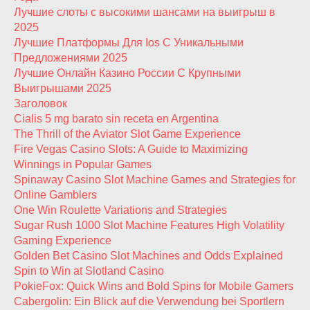
Лучшие слоты с высокими шансами на выигрыш в
2025
Лучшие Платформы Для Ios С Уникальными
Предложениями 2025
Лучшие Онлайн Казино России С Крупными
Выигрышами 2025
Заголовок
Cialis 5 mg barato sin receta en Argentina
The Thrill of the Aviator Slot Game Experience
Fire Vegas Casino Slots: A Guide to Maximizing
Winnings in Popular Games
Spinaway Casino Slot Machine Games and Strategies for
Online Gamblers
One Win Roulette Variations and Strategies
Sugar Rush 1000 Slot Machine Features High Volatility
Gaming Experience
Golden Bet Casino Slot Machines and Odds Explained
Spin to Win at Slotland Casino
PokieFox: Quick Wins and Bold Spins for Mobile Gamers
Cabergolin: Ein Blick auf die Verwendung bei Sportlern