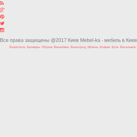
Все права защищены @2017 Киев Mebel-ka - мебель в Киев
Борисполь
Бровары
Обухов
Вишнёвое
Вышгород
Ирпень
Боярка
Буча
Васильков