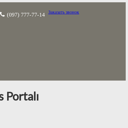
Заказать звонок
(097) 777-77-14
s Portalı