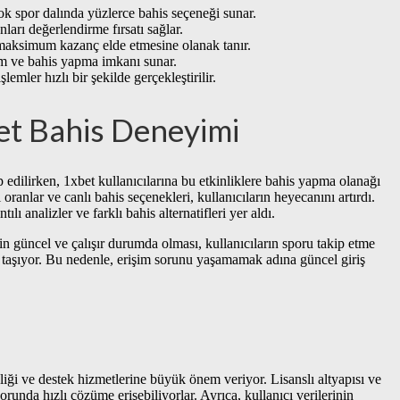
ok spor dalında yüzlerce bahis seçeneği sunar.
arı değerlendirme fırsatı sağlar.
n maksimum kazanç elde etmesine olanak tanır.
im ve bahis yapma imkanı sunar.
emler hızlı bir şekilde gerçekleştirilir.
bet Bahis Deneyimi
edilirken, 1xbet kullanıcılarına bu etkinliklere bahis yapma olanağı
anlar ve canlı bahis seçenekleri, kullanıcıların heyecanını artırdı.
ı analizler ve farklı bahis alternatifleri yer aldı.
in güncel ve çalışır durumda olması, kullanıcıların sporu takip etme
 taşıyor. Bu nedenle, erişim sorunu yaşamamak adına güncel giriş
liği ve destek hizmetlerine büyük önem veriyor. Lisanslı altyapısı ve
orunda hızlı çözüme erişebiliyorlar. Ayrıca, kullanıcı verilerinin