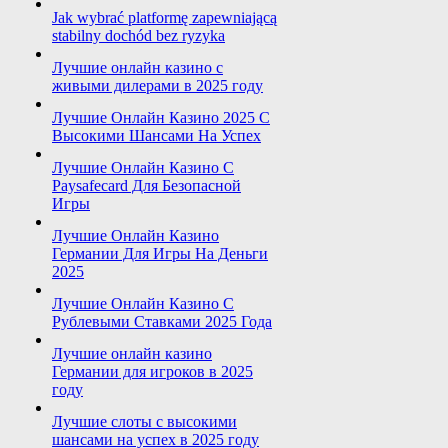
Jak wybrać platformę zapewniającą
stabilny dochód bez ryzyka
Лучшие онлайн казино с
живыми дилерами в 2025 году
Лучшие Онлайн Казино 2025 С
Высокими Шансами На Успех
Лучшие Онлайн Казино С
Paysafecard Для Безопасной
Игры
Лучшие Онлайн Казино
Германии Для Игры На Деньги
2025
Лучшие Онлайн Казино С
Рублевыми Ставками 2025 Года
Лучшие онлайн казино
Германии для игроков в 2025
году
Лучшие слоты с высокими
шансами на успех в 2025 году