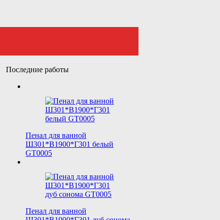
Последние работы
Пенал для ванной
Ш301*В1900*Г301 белый
GT0005
Пенал для ванной
Ш301*В1900*Г301 дуб сонома