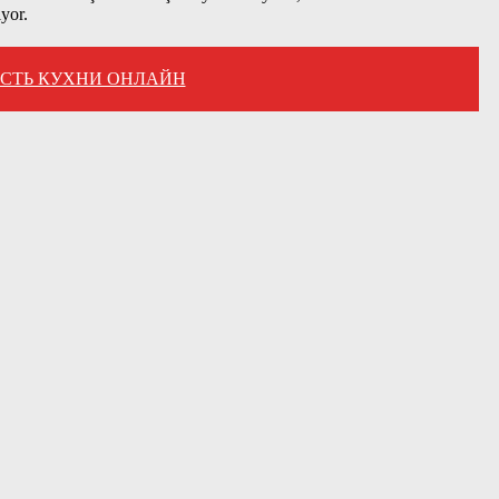
ıyor.
ОСТЬ КУХНИ ОНЛАЙН