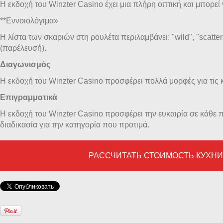
Η εκδοχή του Winzter Casino έχει μια πλήρη οπτική και μπορεί ν
**Εννοιολόγιμα»
Η λίστα των σκαριών στη ρουλέτα περιλαμβάνει: "wild", "scatters
(παρέλευσή).
Διαγωνισμός
Η εκδοχή του Winzter Casino προσφέρει πολλά μορφές για τις 
Επιγραμματικά
Η εκδοχή του Winzter Casino προσφέρει την ευκαιρία σε κάθε π
διαδικασία για την κατηγορία που προτιμά.
РАССЧИТАТЬ СТОИМОСТЬ КУХН