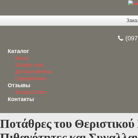
Изготовление
Зака
(097
Каталог
Кухни
Шкафы купе
Детская мебель
Гардеробные
Отзывы
Вопрос/Ответ
Контакты
Ποτάθρες του Θεριστικού 
Πιθανότητες και Συναλλα