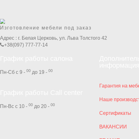
Изготовление мебели под заказ
Адрес :
г. Белая Церковь, ул. Льва Толстого 42
+38(097) 777-77-14
График работы салона
Дополнител
информаци
00
00
Пн-Сб с 9 -
до 19 -
Гарантия на меб
График работы Call center
Наше производс
00
00
Пн-Вс с 10 -
до 20 -
Сертификаты
ВАКАНСИИ