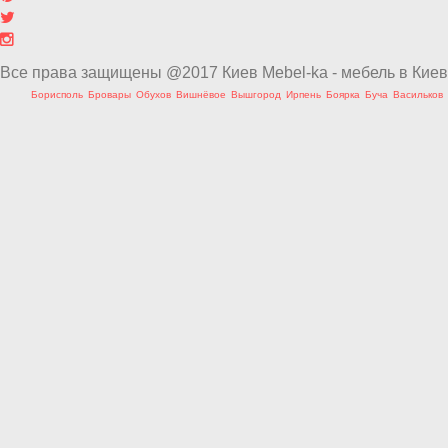
Все права защищены @2017 Киев Mebel-ka - мебель в Киев
Борисполь
Бровары
Обухов
Вишнёвое
Вышгород
Ирпень
Боярка
Буча
Васильков