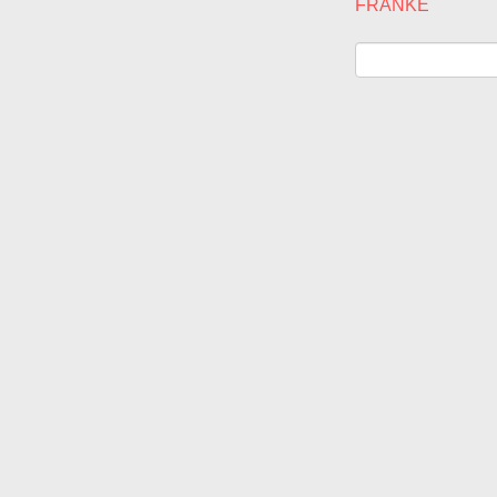
FRANKE