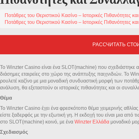
Ποτάθρες του Θεριστικού Κασίνο – Ιστορικές Πιθανότητες κα
Ποτάθρες του Θεριστικού Κασίνο – Ιστορικές Πιθανότητες κα
РАССЧИТАТЬ СТО
Το Winzter Casino είναι ένα SLOT(machine) που σχεδιάστηκε από
διάσημες εταιρείες στο χώρο της ανάπτυξης παιχνιδιών. Το Winz
ρουλετέ καζίνο με μια μοναδική συνδυαστική μορφή των ποτάθρ
ανάλυση, θα εξεταστούν οι ιστορικές πιθανότητες και οι συναλλ
Θέμα
Το Winzter Casino έχει ένα φρεσκότοπο θέμα χειμερινής αθλίας 
είστε ξαδερφός με την εξωτική γη. Η εκδοχή του είναι μια από 
στο SLOT(machine) κοινό, με ένα
Winzter Ελλάδα
μοναδικό μορ
Σχεδιασμός