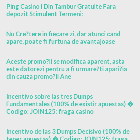
Ping Casino l Din Tambur Gratuite Fara
depozit Stimulent Termeni:
Nu Cre?tere in fiecare zi, dar atunci cand
apare, poate fi furtuna de avantajoase
Aceste promo?ii se modifica aparent, asta
este datorezi pentru a fi urmare?ti apari?ia
din cauza promo?ii Ane
Incentivo sobre las tres Dumps
Fundamentales (100% de existir apuestas) �
Codigo: JOIN125: fraga casino
Incentivo de las 3 Dumps Decisivo (100% de
tener apuestas) � Codigo: JOIN125: fraga