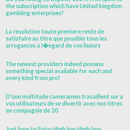
the subscription which have United kingdom
gambling enterprises?
La resolution toute premiere reste de
satisfaire au titre que possible tous les
arrogances a l�egard de vos liseurs
The newest providers indeed possess
something special available for each and
every kind from pro!
D’une multitude cameramen travaillent sur a
vos utilisateurs de se divertir avec nos titres
en compagnie de 20
Just how to Enjoy High low High-low