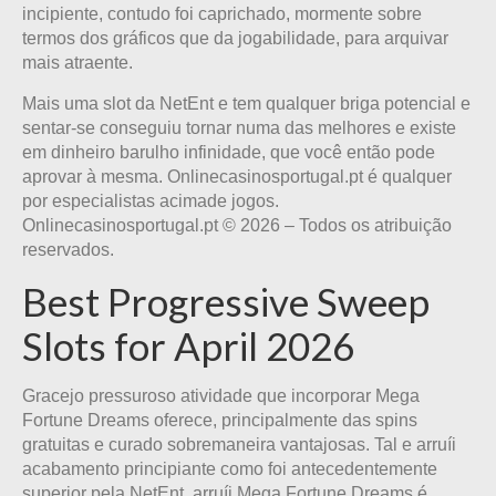
incipiente, contudo foi caprichado, mormente sobre
termos dos gráficos que da jogabilidade, para arquivar
mais atraente.
Mais uma slot da NetEnt e tem qualquer briga potencial e
sentar-se conseguiu tornar numa das melhores e existe
em dinheiro barulho infinidade, que você então pode
aprovar à mesma. Onlinecasinosportugal.pt é qualquer
por especialistas acimade jogos.
Onlinecasinosportugal.pt © 2026 – Todos os atribuição
reservados.
Best Progressive Sweep
Slots for April 2026
Gracejo pressuroso atividade que incorporar Mega
Fortune Dreams oferece, principalmente das spins
gratuitas e curado sobremaneira vantajosas. Tal e arruíi
acabamento principiante como foi antecedentemente
superior pela NetEnt, arruíi Mega Fortune Dreams é