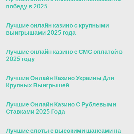
победу в 2025
Лучшие онлайн казино с крупными
выигрышами 2025 года
Лучшие онлайн казино с СМС оплатой в
2025 году
Лучшие Онлайн Казино Украины Для
Крупных Выигрышей
Лучшие Онлайн Казино С Рублевыми
Ставками 2025 Года
Лучшие слоты с высокими шансами на