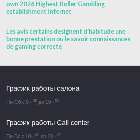
own 2026 Highest Roller Gambling
establishment Internet
Les avis certains designent d’habitude une
bonne prestation ou le savoir connaissances
de gaming correcte
График работы салона
00
00
Пн-Сб с 9 -
до 19 -
График работы Call center
00
00
Пн-Вс с 10 -
до 20 -