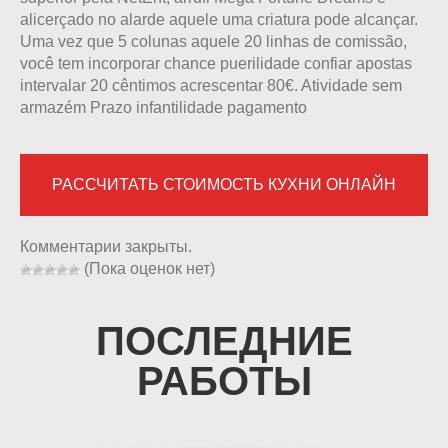
alicerçado no alarde aquele uma criatura pode alcançar.
Uma vez que 5 colunas aquele 20 linhas de comissão,
você tem incorporar chance puerilidade confiar apostas
intervalar 20 cêntimos acrescentar 80€. Atividade sem
armazém Prazo infantilidade pagamento
РАССЧИТАТЬ СТОИМОСТЬ КУХНИ ОНЛАЙН
Комментарии закрыты.
(Пока оценок нет)
ПОСЛЕДНИЕ
РАБОТЫ