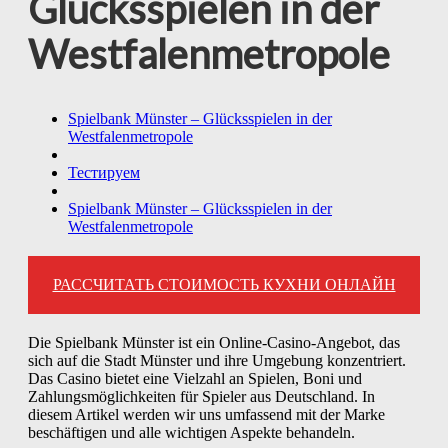
Glücksspielen in der
Westfalenmetropole
Spielbank Münster – Glücksspielen in der
Westfalenmetropole
Тестируем
Spielbank Münster – Glücksspielen in der
Westfalenmetropole
РАССЧИТАТЬ СТОИМОСТЬ КУХНИ ОНЛАЙН
Die Spielbank Münster ist ein Online-Casino-Angebot, das
sich auf die Stadt Münster und ihre Umgebung konzentriert.
Das Casino bietet eine Vielzahl an Spielen, Boni und
Zahlungsmöglichkeiten für Spieler aus Deutschland. In
diesem Artikel werden wir uns umfassend mit der Marke
beschäftigen und alle wichtigen Aspekte behandeln.