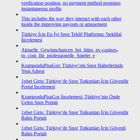
verification position, no payment method promises
instantaneous profits
This includes the way they interact with each other
inside the improving payouts or amusement
Türkiye İçin En İyi Spor Teklif Platformu: 5teklifal
İncelemesi
Aktuelle_Gewinnchancen_bei_https_nv-casinos-
ro_com_für_professionelle_Spieler_e
KramponluPisaGor: Türkiye’nin Spor Haberlerinde
Yeni Adresi
1xbet Giriş: Türkiye’de Spor Tutkunları İçin Güvenilir
Portal İncelemesi
KramponluPisaGor İncelemesi: Türkiye’nin Önde
Gelen Spor Portalı
1xbet Giriş: Türkiye’de Spor Tutkunları İçin Güvenilir
Bahis Portalı
1xbet Giriş: Türkiye’de Spor Tutkunları İçin Güvenli
Bahis Portalı