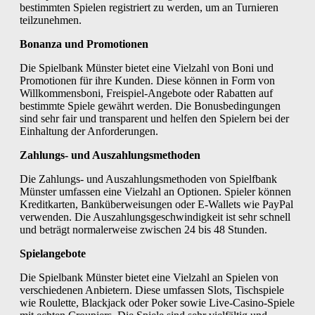
bestimmten Spielen registriert zu werden, um an Turnieren
teilzunehmen.
Bonanza und Promotionen
Die Spielbank Münster bietet eine Vielzahl von Boni und
Promotionen für ihre Kunden. Diese können in Form von
Willkommensboni, Freispiel-Angebote oder Rabatten auf
bestimmte Spiele gewährt werden. Die Bonusbedingungen
sind sehr fair und transparent und helfen den Spielern bei der
Einhaltung der Anforderungen.
Zahlungs- und Auszahlungsmethoden
Die Zahlungs- und Auszahlungsmethoden von Spielfbank
Münster umfassen eine Vielzahl an Optionen. Spieler können
Kreditkarten, Banküberweisungen oder E-Wallets wie PayPal
verwenden. Die Auszahlungsgeschwindigkeit ist sehr schnell
und beträgt normalerweise zwischen 24 bis 48 Stunden.
Spielangebote
Die Spielbank Münster bietet eine Vielzahl an Spielen von
verschiedenen Anbietern. Diese umfassen Slots, Tischspiele
wie Roulette, Blackjack oder Poker sowie Live-Casino-Spiele