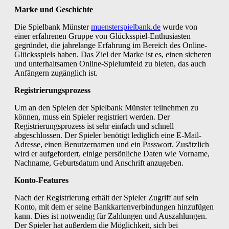
Marke und Geschichte
Die Spielbank Münster
muensterspielbank.de
wurde von
einer erfahrenen Gruppe von Glücksspiel-Enthusiasten
gegründet, die jahrelange Erfahrung im Bereich des Online-
Glücksspiels haben. Das Ziel der Marke ist es, einen sicheren
und unterhaltsamen Online-Spielumfeld zu bieten, das auch
Anfängern zugänglich ist.
Registrierungsprozess
Um an den Spielen der Spielbank Münster teilnehmen zu
können, muss ein Spieler registriert werden. Der
Registrierungsprozess ist sehr einfach und schnell
abgeschlossen. Der Spieler benötigt lediglich eine E-Mail-
Adresse, einen Benutzernamen und ein Passwort. Zusätzlich
wird er aufgefordert, einige persönliche Daten wie Vorname,
Nachname, Geburtsdatum und Anschrift anzugeben.
Konto-Features
Nach der Registrierung erhält der Spieler Zugriff auf sein
Konto, mit dem er seine Bankkartenverbindungen hinzufügen
kann. Dies ist notwendig für Zahlungen und Auszahlungen.
Der Spieler hat außerdem die Möglichkeit, sich bei