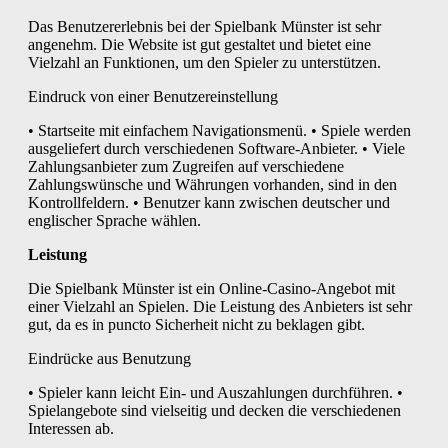
Das Benutzererlebnis bei der Spielbank Münster ist sehr
angenehm. Die Website ist gut gestaltet und bietet eine
Vielzahl an Funktionen, um den Spieler zu unterstützen.
Eindruck von einer Benutzereinstellung
• Startseite mit einfachem Navigationsmenü. • Spiele werden
ausgeliefert durch verschiedenen Software-Anbieter. • Viele
Zahlungsanbieter zum Zugreifen auf verschiedene
Zahlungswünsche und Währungen vorhanden, sind in den
Kontrollfeldern. • Benutzer kann zwischen deutscher und
englischer Sprache wählen.
Leistung
Die Spielbank Münster ist ein Online-Casino-Angebot mit
einer Vielzahl an Spielen. Die Leistung des Anbieters ist sehr
gut, da es in puncto Sicherheit nicht zu beklagen gibt.
Eindrücke aus Benutzung
• Spieler kann leicht Ein- und Auszahlungen durchführen. •
Spielangebote sind vielseitig und decken die verschiedenen
Interessen ab.