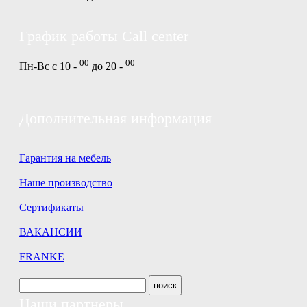
График работы Call center
00
00
Пн-Вс с 10 -
до 20 -
Дополнительная информация
Гарантия на мебель
Наше производство
Сертификаты
ВАКАНСИИ
FRANKE
Наши партнеры