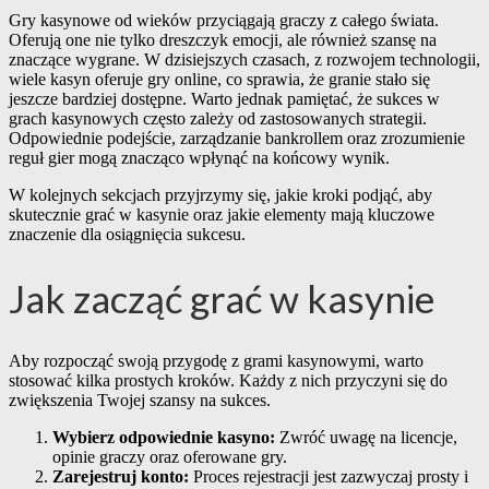
Gry kasynowe od wieków przyciągają graczy z całego świata.
Oferują one nie tylko dreszczyk emocji, ale również szansę na
znaczące wygrane. W dzisiejszych czasach, z rozwojem technologii,
wiele kasyn oferuje gry online, co sprawia, że granie stało się
jeszcze bardziej dostępne. Warto jednak pamiętać, że sukces w
grach kasynowych często zależy od zastosowanych strategii.
Odpowiednie podejście, zarządzanie bankrollem oraz zrozumienie
reguł gier mogą znacząco wpłynąć na końcowy wynik.
W kolejnych sekcjach przyjrzymy się, jakie kroki podjąć, aby
skutecznie grać w kasynie oraz jakie elementy mają kluczowe
znaczenie dla osiągnięcia sukcesu.
Jak zacząć grać w kasynie
Aby rozpocząć swoją przygodę z grami kasynowymi, warto
stosować kilka prostych kroków. Każdy z nich przyczyni się do
zwiększenia Twojej szansy na sukces.
Wybierz odpowiednie kasyno:
Zwróć uwagę na licencje,
opinie graczy oraz oferowane gry.
Zarejestruj konto:
Proces rejestracji jest zazwyczaj prosty i