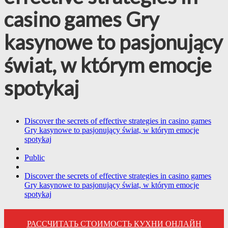
casino games Gry
kasynowe to pasjonujący
świat, w którym emocje
spotykaj
Discover the secrets of effective strategies in casino games
Gry kasynowe to pasjonujący świat, w którym emocje
spotykaj
Public
Discover the secrets of effective strategies in casino games
Gry kasynowe to pasjonujący świat, w którym emocje
spotykaj
РАССЧИТАТЬ СТОИМОСТЬ КУХНИ ОНЛАЙН