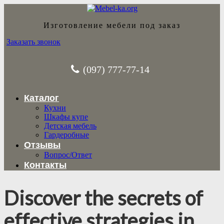
Изготовление мебели под заказ
Заказать звонок
(097) 777-77-14
Каталог
Кухни
Шкафы купе
Детская мебель
Гардеробные
Отзывы
Вопрос/Ответ
Контакты
Discover the secrets of
effective strategies in