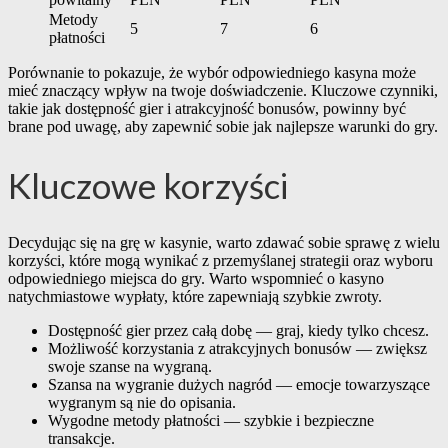
Metody
5
7
6
płatności
Porównanie to pokazuje, że wybór odpowiedniego kasyna może
mieć znaczący wpływ na twoje doświadczenie. Kluczowe czynniki,
takie jak dostępność gier i atrakcyjność bonusów, powinny być
brane pod uwagę, aby zapewnić sobie jak najlepsze warunki do gry.
Kluczowe korzyści
Decydując się na grę w kasynie, warto zdawać sobie sprawę z wielu
korzyści, które mogą wynikać z przemyślanej strategii oraz wyboru
odpowiedniego miejsca do gry. Warto wspomnieć o kasyno
natychmiastowe wypłaty, które zapewniają szybkie zwroty.
Dostępność gier przez całą dobę — graj, kiedy tylko chcesz.
Możliwość korzystania z atrakcyjnych bonusów — zwiększ
swoje szanse na wygraną.
Szansa na wygranie dużych nagród — emocje towarzyszące
wygranym są nie do opisania.
Wygodne metody płatności — szybkie i bezpieczne
transakcje.