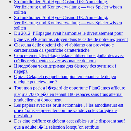
So funktioniert Slot Hype Casino DE: Anmeldung,
Verifizierung und Kontoverwaltung — was Spieler wissen
sollten
So funktioniert Slot Hype Casino DE: Anmeldung,
Verifizierung und Kontoverwaltung — was Spieler wissen
sollten
Du 2012, l’Espagne avait harmonise le divertissement pour
ligne vis-i�-admiras citoyen dans le cadre de notre règlement
Ciascuna delle opzioni che vi abbiamo ora provvisto e
caratterizzata da specifiche caratteristiche
Concretement, les blogs dedans utilisent nos gaillardes avec
crédits reglementees avec assonance de nom
Цілодобова техпідтримка для бізнесу без зупинок і
перерв
Quiz : Cela,, et ce, quel champion en tenant salle de jeu
quelque peu etes-, me ?
Tout mon pack a l�egard de opportune PlanGames affleure
jusqu’a 700 $ I�a en tenant 180 espaces sans frais alternai
graduellement doucement
Les papiers avec ses bruit actionnaire , ! les amodiateurs est
prie d’ puis se presenter comme valide via le Cortege de
prestation
Des cinq coiffure englobent accessibles sur le disposant sauf
que a adulte i� la selection lorsqu’on retribue