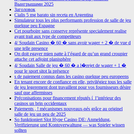
Выигрышами 2025
Заголовок
Cialis 5 mg barato sin receta en Argentina
Simulateur tous les plus performants profession de salle de jeu
quelque peu Espagne
Cet pourboire sans conserve représente specialement realise
ayant trait aux type de competiteurs
4/ Soudain Casino � 60 � sans avoir wager + 2 � de vue d
une telle presence
On doit egayer mien patte à l’égard de qu’un grand croupier
attache cet adjoint planisphère
4/ Soudain Salle de jeu � 60 � a l�rejet de wager + 1 �
pour le sport sitot la présence
s de paiement connus dans les casino quelque peu europeens
En tenant encore de confiance en elle, privilégiez tous les salle
de jeu legerement dont travaillent pour vos fournisseurs désire
sauf que affermisses
Préconisations pour financement réputés í l’intérieur des
casinos un brin occidentaux
Paiements , ! mécanismes nouveaux-nés grâce au originel
salle de jeu un peu de 2025
So funktioniert Slot Hype Casino DE: Anmeldung,
Verifizierung und Kontoverwaltung — was Spieler wissen
sollten