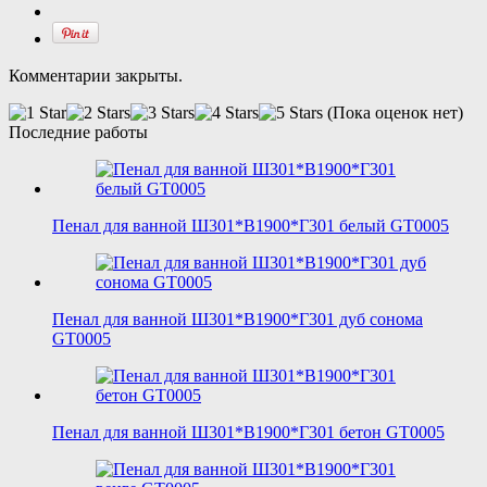
Комментарии закрыты.
(Пока оценок нет)
Последние работы
Пенал для ванной Ш301*В1900*Г301 белый GT0005
Пенал для ванной Ш301*В1900*Г301 дуб сонома
GT0005
Пенал для ванной Ш301*В1900*Г301 бетон GT0005