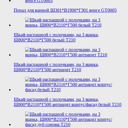
Пенал для ванной Ш301*В1900*Г301 венге GT0005
Шкаф распашной с полочками, на 3 ящика,
Ш800*В2110*Г500 белый T210
Шкаф распашной с полочками, на 3 ящика,
Ш800*В2110*Г500 антрацит T210
Шкаф распашной с полочками, на 3 ящика,
Ш800*В2110*Г500 антрацит корпус/фасад белый T210