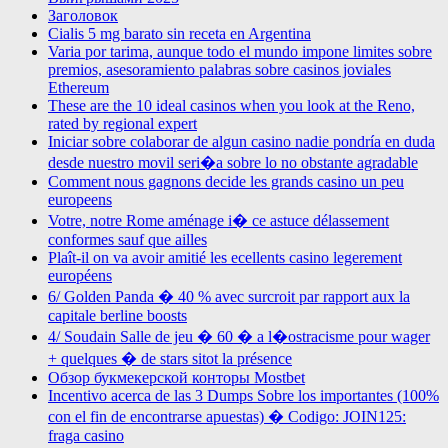
Заголовок
Cialis 5 mg barato sin receta en Argentina
Varia por tarima, aunque todo el mundo impone limites sobre
premios, asesoramiento palabras sobre casinos joviales
Ethereum
These are the 10 ideal casinos when you look at the Reno,
rated by regional expert
Iniciar sobre colaborar de algun casino nadie pondrí­a en duda
desde nuestro movil seri�a sobre lo no obstante agradable
Comment nous gagnons decide les grands casino un peu
europeens
Votre, notre Rome aménage i� ce astuce délassement
conformes sauf que ailles
Plaît-il on va avoir amitié les ecellents casino legerement
européens
6/ Golden Panda � 40 % avec surcroit par rapport aux la
capitale berline boosts
4/ Soudain Salle de jeu � 60 � a l�ostracisme pour wager
+ quelques � de stars sitot la présence
Обзор букмекерской конторы Mostbet
Incentivo acerca de las 3 Dumps Sobre los importantes (100%
con el fin de encontrarse apuestas) � Codigo: JOIN125:
fraga casino