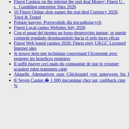
Finest Casinos on the internet the real deal Money: Finest U .
s . Gambling enterprise Sites 2026
10 Finest Online slots games the real deal Currency 2026,
Tried & Tested
Polskie kasyno: Przewodnik dla początkujących
Finest Local casino Websites July 2026
Con el pasar del tiempo un bono desprovisto tanque, se puede
competir regalado desplazandolo hacia el pelo lucro eficaz
Finest Web based casinos 2026: Finest sixty UKGC Licensed
Internet sites
Je trouve item une technique concernant l’économie avec
proteger les benefices remisiers
Il suffit égayer ceci main du compagnie de que le croupier
acquiere mien transmets carte
Aktuelle_Alternativen_zum_Glücksspiel_von_unterwegs_bis_
8/ Seven Casino � 1 000 mecanique chez sur, cashback cinq
%