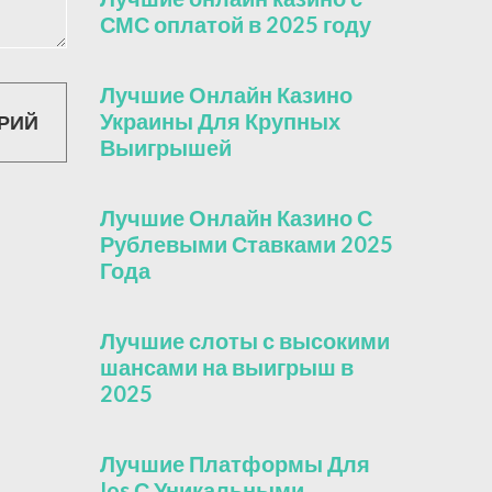
СМС оплатой в 2025 году
Лучшие Онлайн Казино
Украины Для Крупных
Выигрышей
Лучшие Онлайн Казино С
Рублевыми Ставками 2025
Года
Лучшие слоты с высокими
шансами на выигрыш в
2025
Лучшие Платформы Для
Ios С Уникальными