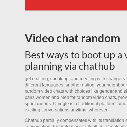
Video chat random ️‍
Best ways to boot up a 
planning via chathub
get chatting, speaking, and meeting with strangers
different languages, another nation, your neighbou
random video chats with choices like gender and site
pairs women and men for random video chats, provid
spontaneous. Omegle is a traditional platform for 
exciting conversations anytime, wherever.
Chathub partially compensates with its translation c
conversation. Emerald markets itself as a "matchm