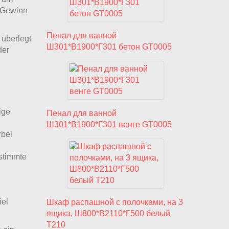
n Gewinn
Пенал для ванной
 überlegt
Ш301*В1900*Г301 бетон GT0005
der
ige
Пенал для ванной
Ш301*В1900*Г301 венге GT0005
rbei
estimmte
iel
Шкаф распашной с полочками, на 3
ящика, Ш800*В2110*Г500 белый
T210