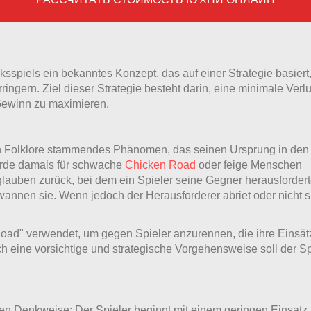
ksspiels ein bekanntes Konzept, das auf einer Strategie basiert,
ringern. Ziel dieser Strategie besteht darin, eine minimale Verl
Gewinn zu maximieren.
n Folklore stammendes Phänomen, das seinen Ursprung in den
urde damals für schwache
Chicken Road
oder feige Menschen
lauben zurück, bei dem ein Spieler seine Gegner herausfordert
nen sie. Wenn jedoch der Herausforderer abriet oder nicht sp
Road" verwendet, um gegen Spieler anzurennen, die ihre Einsät
h eine vorsichtige und strategische Vorgehensweise soll der Sp
aren Denkweise: Der Spieler beginnt mit einem geringen Einsatz