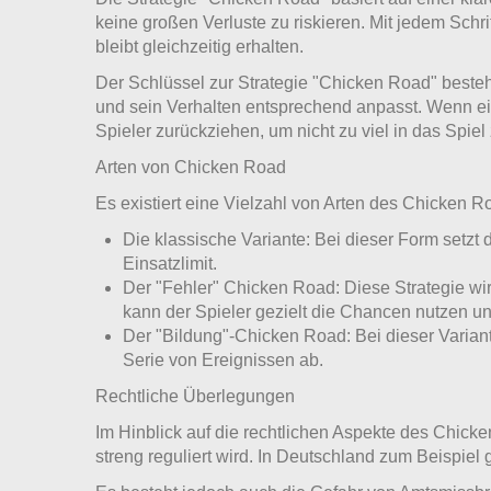
keine großen Verluste zu riskieren. Mit jedem Schr
bleibt gleichzeitig erhalten.
Der Schlüssel zur Strategie "Chicken Road" beste
und sein Verhalten entsprechend anpasst. Wenn ein 
Spieler zurückziehen, um nicht zu viel in das Spiel 
Arten von Chicken Road
Es existiert eine Vielzahl von Arten des Chicken Ro
Die klassische Variante: Bei dieser Form setzt 
Einsatzlimit.
Der "Fehler" Chicken Road: Diese Strategie wir
kann der Spieler gezielt die Chancen nutzen 
Der "Bildung"-Chicken Road: Bei dieser Variant
Serie von Ereignissen ab.
Rechtliche Überlegungen
Im Hinblick auf die rechtlichen Aspekte des Chick
streng reguliert wird. In Deutschland zum Beispiel g