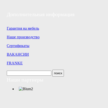
Дополнительная информация
Гарантия на мебель
Наше производство
Сертификаты
ВАКАНСИИ
FRANKE
Наши партнеры