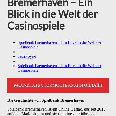
Bremerhaven – Ein
Blick in die Welt der
Casinospiele
Spielbank Bremerhaven – Ein Blick in die Welt der
Casinospiele
Тестируем
Spielbank Bremerhaven – Ein Blick in die Welt der
Casinospiele
РАССЧИТАТЬ СТОИМОСТЬ КУХНИ ОНЛАЙН
Die Geschichte von Spielbank Bremerhaven
Spielbank Bremerhaven ist ein Online-Casino, das seit 2015
auf dem Markt tätig ist und sich als eines der führenden