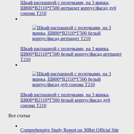
Шкаф распашной с полочками, на 3 ящика,
Ш800*В2110*Г500 антрацит корпус/фасад дуб
сонома T210
Шкаф распашной с полочками, на 3 ящика,
Ш800*В2110*Г500 белый корпус/фасад антрацит
T210
Шкаф распашной с полочками, на 3 ящика,
Ш800*В2110*Г500 белый корпус/фасад дуб
сонома T210
Все статьи
Comprehensive Study Report on 30Bet Official Site