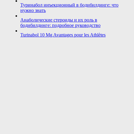
Туринабол инъекционный в бодибилдинге: что
нужно знать
Анаболические стероиды и их роль в
бодибилдинге: подробное руководство
Turinabol 10 Mg Avantages pour les Athlètes