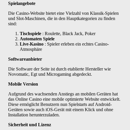
Spielangebote
Die Casino-Website bietet eine Vielzahl von Klassik-Spielen
und Slot-Maschinen, die in den Hauptkategorien zu finden
sind:
Tischspiele
: Roulette, Black Jack, Poker
Automaten Spiele
Live-Kasino
: Spieler erleben ein echtes Casino-
Atmosphäre
Softwareanbieter
Die Software der Seite ist durch etablierte Hersteller wie
Novomatic, Egt und Microgaming abgedeckt.
Mobile Version
Aufgrund des wachsenden Anstiegs an mobilen Geräten hat
das Online Casino eine mobile optimierte Website entwickelt.
Diese ermöglicht Benutzern nun Spielstarts auf Android-
Geräten sowie auch iOS-Gerät mit einem Klick und ohne
Installation herunterzuladen.
Sicherheit und Lizenz