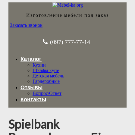
Изготовление мебели под заказ
Заказать звонок
(097) 777-77-14
Каталог
Кухни
Шкафы купе
Детская мебель
Гардеробные
Отзывы
Вопрос/Ответ
Контакты
Spielbank