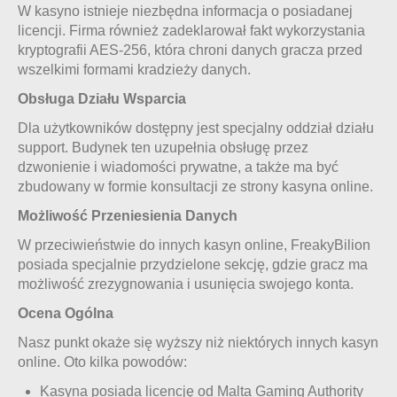
W kasyno istnieje niezbędna informacja o posiadanej
licencji. Firma również zadeklarował fakt wykorzystania
kryptografii AES-256, która chroni danych gracza przed
wszelkimi formami kradzieży danych.
Obsługa Działu Wsparcia
Dla użytkowników dostępny jest specjalny oddział działu
support. Budynek ten uzupełnia obsługę przez
dzwonienie i wiadomości prywatne, a także ma być
zbudowany w formie konsultacji ze strony kasyna online.
Możliwość Przeniesienia Danych
W przeciwieństwie do innych kasyn online, FreakyBilion
posiada specjalnie przydzielone sekcję, gdzie gracz ma
możliwość zrezygnowania i usunięcia swojego konta.
Ocena Ogólna
Nasz punkt okaże się wyższy niż niektórych innych kasyn
online. Oto kilka powodów:
Kasyna posiada licencję od Malta Gaming Authority