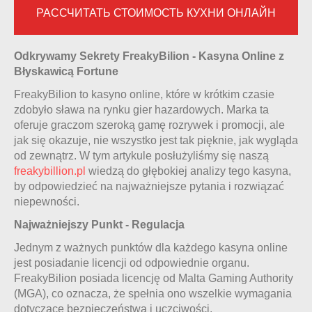
РАССЧИТАТЬ СТОИМОСТЬ КУХНИ ОНЛАЙН
Odkrywamy Sekrety FreakyBilion - Kasyna Online z
Błyskawicą Fortune
FreakyBilion to kasyno online, które w krótkim czasie
zdobyło sława na rynku gier hazardowych. Marka ta
oferuje graczom szeroką gamę rozrywek i promocji, ale
jak się okazuje, nie wszystko jest tak pięknie, jak wygląda
od zewnątrz. W tym artykule posłużyliśmy się naszą
freakybillion.pl
wiedzą do głębokiej analizy tego kasyna,
by odpowiedzieć na najważniejsze pytania i rozwiązać
niepewności.
Najważniejszy Punkt - Regulacja
Jednym z ważnych punktów dla każdego kasyna online
jest posiadanie licencji od odpowiednie organu.
FreakyBilion posiada licencję od Malta Gaming Authority
(MGA), co oznacza, że spełnia ono wszelkie wymagania
dotyczące bezpieczeństwa i uczciwości.