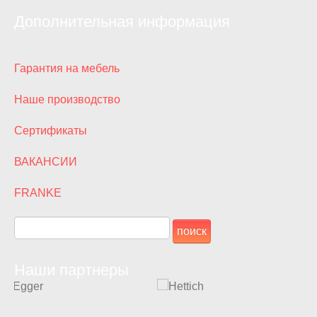
Дополнительная информация
Гарантия на мебель
Наше производство
Сертификаты
ВАКАНСИИ
FRANKE
Наши партнеры