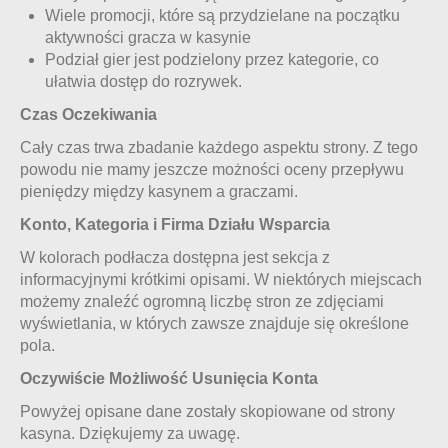
Wiele promocji, które są przydzielane na początku
aktywności gracza w kasynie
Podział gier jest podzielony przez kategorie, co
ułatwia dostęp do rozrywek.
Czas Oczekiwania
Cały czas trwa zbadanie każdego aspektu strony. Z tego
powodu nie mamy jeszcze możności oceny przepływu
pieniędzy między kasynem a graczami.
Konto, Kategoria i Firma Działu Wsparcia
W kolorach podłacza dostępna jest sekcja z
informacyjnymi krótkimi opisami. W niektórych miejscach
możemy znaleźć ogromną liczbę stron ze zdjęciami
wyświetlania, w których zawsze znajduje się określone
pola.
Oczywiście Możliwość Usunięcia Konta
Powyżej opisane dane zostały skopiowane od strony
kasyna. Dziękujemy za uwagę.