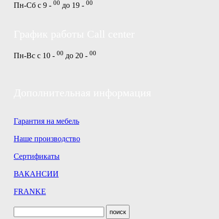
00
00
Пн-Сб с 9 -
до 19 -
График работы Call center
00
00
Пн-Вс с 10 -
до 20 -
Дополнительная информация
Гарантия на мебель
Наше производство
Сертификаты
ВАКАНСИИ
FRANKE