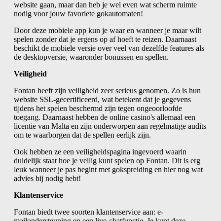
website gaan, maar dan heb je wel even wat scherm ruimte
nodig voor jouw favoriete gokautomaten!
Door deze mobiele app kun je waar en wanneer je maar wilt
spelen zonder dat je ergens op af hoeft te reizen. Daarnaast
beschikt de mobiele versie over veel van dezelfde features als
de desktopversie, waaronder bonussen en spellen.
Veiligheid
Fontan heeft zijn veiligheid zeer serieus genomen. Zo is hun
website SSL-gecertificeerd, wat betekent dat je gegevens
tijdens het spelen beschermd zijn tegen ongeoorloofde
toegang. Daarnaast hebben de online casino's allemaal een
licentie van Malta en zijn onderworpen aan regelmatige audits
om te waarborgen dat de spellen eerlijk zijn.
Ook hebben ze een veiligheidspagina ingevoerd waarin
duidelijk staat hoe je veilig kunt spelen op Fontan. Dit is erg
leuk wanneer je pas begint met gokspreiding en hier nog wat
advies bij nodig hebt!
Klantenservice
Fontan biedt twee soorten klantenservice aan: e-
mailondersteuning en een live-chatfunctie. Je kunt deze