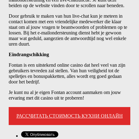
beiden op de website vinden door te scrollen naar beneden.
Door gebruik te maken van hun live-chat kun je meteen in
contact komen met een vriendelijke medewerker die klaar
staat om al jouw vragen te beantwoorden of problemen op te
lossen. Bij het e-mailondersteuning dienst hebt je gewoon
maar wat geduld, aangezien de antwoordtijd nog wel enkele
uren duurt.
Eindrangschikking
Fontan is een uitstekend online casino dat heel veel van zijn
gebruikers tevreden zal stellen. Van hun veiligheid tot de
spelletjes en bonuspakketten, alles wordt erg goed gedaan
door het bedrijf.
Je kunt nu al je eigen Fontan account aanmaken om jouw
ervaring met dit casino uit te proberen!
РАССЧИТАТЬ СТОИМОСТЬ КУХНИ ОНЛАЙН