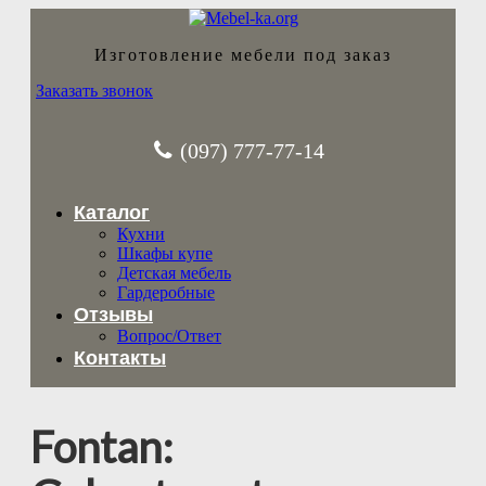
Изготовление мебели под заказ
Заказать звонок
(097) 777-77-14
Каталог
Кухни
Шкафы купе
Детская мебель
Гардеробные
Отзывы
Вопрос/Ответ
Контакты
Fontan: