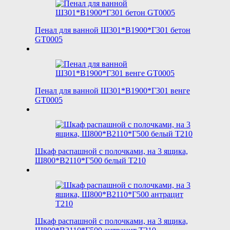
Пенал для ванной Ш301*В1900*Г301 бетон
GT0005
Пенал для ванной Ш301*В1900*Г301 венге
GT0005
Шкаф распашной с полочками, на 3 ящика,
Ш800*В2110*Г500 белый T210
Шкаф распашной с полочками, на 3 ящика,