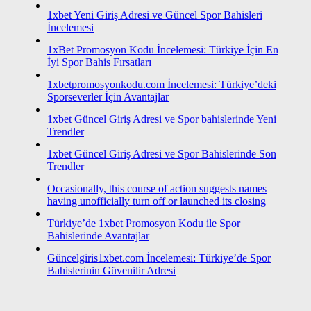
1xbet Yeni Giriş Adresi ve Güncel Spor Bahisleri
İncelemesi
1xBet Promosyon Kodu İncelemesi: Türkiye İçin En
İyi Spor Bahis Fırsatları
1xbetpromosyonkodu.com İncelemesi: Türkiye’deki
Sporseverler İçin Avantajlar
1xbet Güncel Giriş Adresi ve Spor bahislerinde Yeni
Trendler
1xbet Güncel Giriş Adresi ve Spor Bahislerinde Son
Trendler
Occasionally, this course of action suggests names
having unofficially turn off or launched its closing
Türkiye’de 1xbet Promosyon Kodu ile Spor
Bahislerinde Avantajlar
Güncelgiris1xbet.com İncelemesi: Türkiye’de Spor
Bahislerinin Güvenilir Adresi