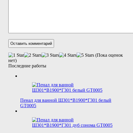
(Пока оценок
нет)
Последние работы
Пенал для ванной Ш301*В1900*Г301 белый
GT0005