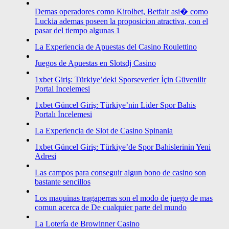
Demas operadores como Kirolbet, Betfair asi� como
Luckia ademas poseen la proposicion atractiva, con el
pasar del tiempo algunas 1
La Experiencia de Apuestas del Casino Roulettino
Juegos de Apuestas en Slotsdj Casino
1xbet Giriş: Türkiye’deki Sporseverler İçin Güvenilir
Portal İncelemesi
1xbet Güncel Giriş: Türkiye’nin Lider Spor Bahis
Portalı İncelemesi
La Experiencia de Slot de Casino Spinania
1xbet Güncel Giriş: Türkiye’de Spor Bahislerinin Yeni
Adresi
Las campos para conseguir algun bono de casino son
bastante sencillos
Los maquinas tragaperras son el modo de juego de mas
comun acerca de De cualquier parte del mundo
La Lotería de Browinner Casino