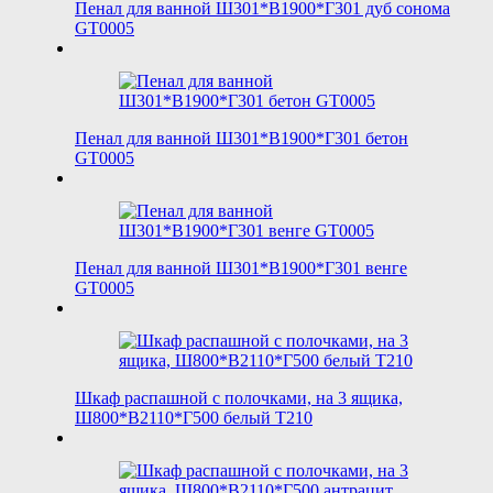
Пенал для ванной Ш301*В1900*Г301 дуб сонома
GT0005
Пенал для ванной Ш301*В1900*Г301 бетон
GT0005
Пенал для ванной Ш301*В1900*Г301 венге
GT0005
Шкаф распашной с полочками, на 3 ящика,
Ш800*В2110*Г500 белый T210