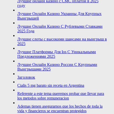
Лучшие онлайн казино с СМС оплатой в 2025
году
Лучшие Онлайн Казино Украины Для Крупных
Выигрышей
Лучшие Онлайн Казино С Рублевыми Ставками
2025 Года
Лучшие слоты с высокими шансами на выигрыш в
2025
Лучшие Платформы Для Ios С Уникальными
Предложениями 2025
Лучшие Онлайн Казино России С Крупными
Выигрышами 2025
Заголовок
Cialis 5 mg barato sin receta en Argentina
Referente a este tema queremos probar que llevar para
los metodos sobre remuneracion
Ademas tienen asegurarnos que los hechos de toda la
vida y financieros se encuentran protegidos