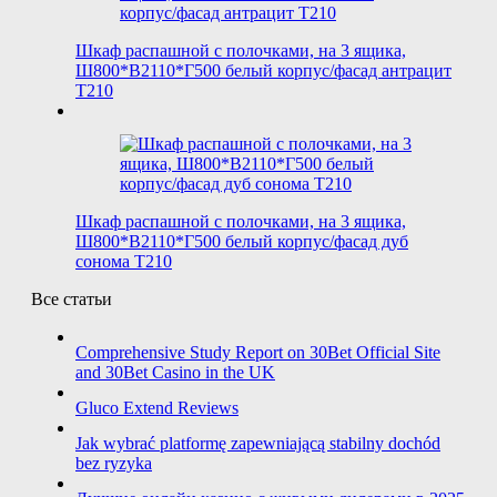
Шкаф распашной с полочками, на 3 ящика,
Ш800*В2110*Г500 белый корпус/фасад антрацит
T210
Шкаф распашной с полочками, на 3 ящика,
Ш800*В2110*Г500 белый корпус/фасад дуб
сонома T210
Все статьи
Comprehensive Study Report on 30Bet Official Site
and 30Bet Casino in the UK
Gluco Extend Reviews
Jak wybrać platformę zapewniającą stabilny dochód
bez ryzyka