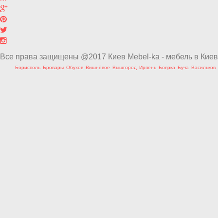
Все права защищены @2017 Киев Mebel-ka - мебель в Киев
Борисполь
Бровары
Обухов
Вишнёвое
Вышгород
Ирпень
Боярка
Буча
Васильков