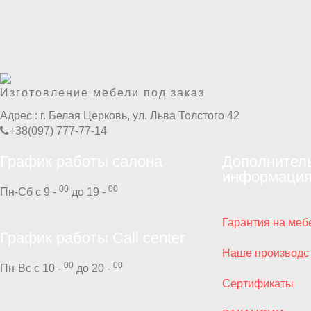
Изготовление мебели под заказ
Адрес :
г. Белая Церковь, ул. Льва Толстого 42
+38(097) 777-77-14
График работы салона
Дополнител
информаци
00
00
Пн-Сб с 9 -
до 19 -
Гарантия на меб
График работы Call center
Наше производс
00
00
Пн-Вс с 10 -
до 20 -
Сертификаты