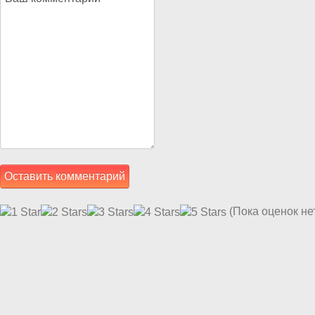
(Пока оценок не