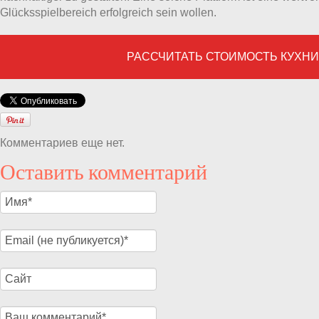
Glücksspielbereich erfolgreich sein wollen.
РАССЧИТАТЬ СТОИМОСТЬ КУХН
Комментариев еще нет.
Оставить комментарий