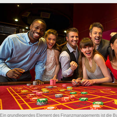
Ein grundlegendes Element des Finanzmanagements ist die Bud