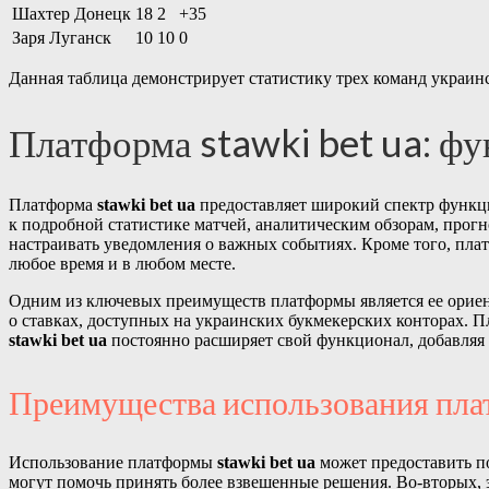
Шахтер Донецк
18
2
+35
Заря Луганск
10
10
0
Данная таблица демонстрирует статистику трех команд украин
Платформа stawki bet ua: ф
Платформа
stawki bet ua
предоставляет широкий спектр функци
к подробной статистике матчей, аналитическим обзорам, прогн
настраивать уведомления о важных событиях. Кроме того, пла
любое время и в любом месте.
Одним из ключевых преимуществ платформы является ее ориент
о ставках, доступных на украинских букмекерских конторах. П
stawki bet ua
постоянно расширяет свой функционал, добавляя
Преимущества использования пла
Использование платформы
stawki bet ua
может предоставить по
могут помочь принять более взвешенные решения. Во-вторых, 