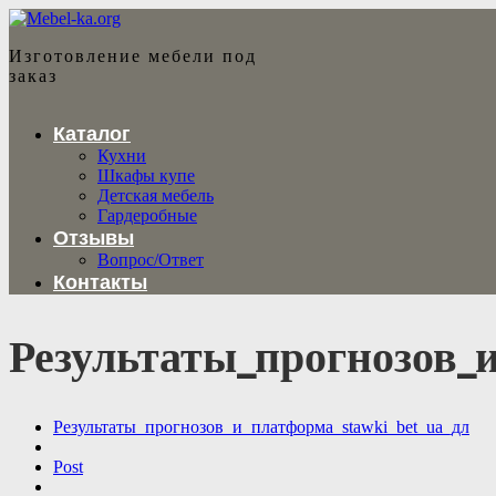
Изготовление мебели под
заказ
Каталог
Кухни
Шкафы купе
Детская мебель
Гардеробные
Отзывы
Вопрос/Ответ
Контакты
Результаты_прогнозов_
Результаты_прогнозов_и_платформа_stawki_bet_ua_дл
Post