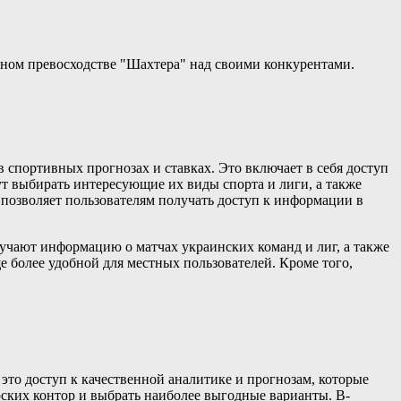
вном превосходстве "Шахтера" над своими конкурентами.
спортивных прогнозах и ставках. Это включает в себя доступ
ут выбирать интересующие их виды спорта и лиги, а также
позволяет пользователям получать доступ к информации в
учают информацию о матчах украинских команд и лиг, а также
е более удобной для местных пользователей. Кроме того,
это доступ к качественной аналитике и прогнозам, которые
ских контор и выбрать наиболее выгодные варианты. В-