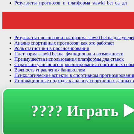
Результаты_прогнозов_и_платформа_stawki_bet_ua_дл
Результаты прогнозов и платформа stawki bet ua для уве
Анализ спортивных прогнозов: как это работает
Роль статистики в прогнозировании
Платформа stawki bet ua: функционал и возможности
Преимущества использования платформы для ставок
Стратегии успешного прогнозирования спортивных соб
Важность управления банкроллом
Психологические аспекты в спортивном прогнозировани
Инновационные подходы к анализу спортивных данных 
???? Играть ▶