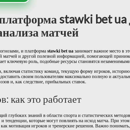
 платформа stawki bet ua
анализа матчей
рогнозами, и платформа
stawki bet ua
занимает важное место в эт
кой матчей и другой полезной информацией, помогающей приним
рает ключевую роль, подобные ресурсы становятся незаменимым
, включая статистику команд, текущую форму игроков, историю
доставить своим пользователям максимально полную и актуальн
зов и, как следствие, прибыльных ставок.
: как это работает
ий глубоких знаний в области спорта и статистических методо
и тенденции, которые могут повлиять на исход матча. При этом
е как мотивация игроков и тренерские решения. Важно понимать