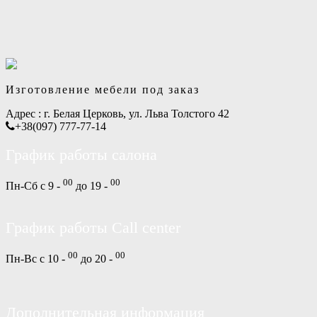
Изготовление мебели под заказ
Адрес :
г. Белая Церковь, ул. Льва Толстого 42
+38(097) 777-77-14
График работы салона
00
00
Пн-Сб с 9 -
до 19 -
График работы Call center
00
00
Пн-Вс с 10 -
до 20 -
Дополнительная информация