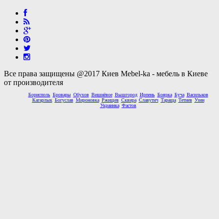
Все права защищены @2017 Киев Mebel-ka - мебель в Киеве
от производителя
Борисполь
Бровары
Обухов
Вишнёвое
Вышгород
Ирпень
Боярка
Буча
Васильков
Кагарлык
Богуслав
Мироновка
Ржищев
Сквира
Славутич
Тараща
Тетиев
Узин
Украинка
Фастов