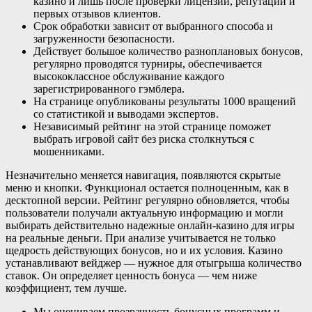
казино и лишь после проверки лицензии, репутации и
первых отзывов клиентов.
Срок обработки зависит от выбранного способа и
загруженности безопасности.
Действует большое количество разноплановых бонусов,
регулярно проводятся турниры, обеспечивается
высококлассное обслуживание каждого
зарегистрированного гэмблера.
На странице опубликованы результаты 1000 вращений
со статистикой и выводами экспертов.
Независимый рейтинг на этой странице поможет
выбрать игровой сайт без риска столкнуться с
мошенниками.
Незначительно меняется навигация, появляются скрытые
меню и кнопки. Функционал остается полноценным, как в
десктопной версии. Рейтинг регулярно обновляется, чтобы
пользователи получали актуальную информацию и могли
выбирать действительно надежные онлайн-казино для игры
на реальные деньги. При анализе учитывается не только
щедрость действующих бонусов, но и их условия. Казино
устанавливают вейджер — нужное для отыгрыша количество
ставок. Он определяет ценность бонуса — чем ниже
коэффициент, тем лучше.
Мы оцениваем прозрачность бонусных программ и