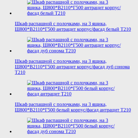
Шкаф распашной с полочками, на 3 ящика,
Ш800*В2110*Г500 антрацит корпус/фасад белый T210
Шкаф распашной с полочками, на 3 ящика,
Ш800*В2110*Г500 антрацит корпус/фасад дуб сонома
T210
Шкаф распашной с полочками, на 3 ящика,
Ш800*В2110*Г500 белый корпус/фасад антрацит T210