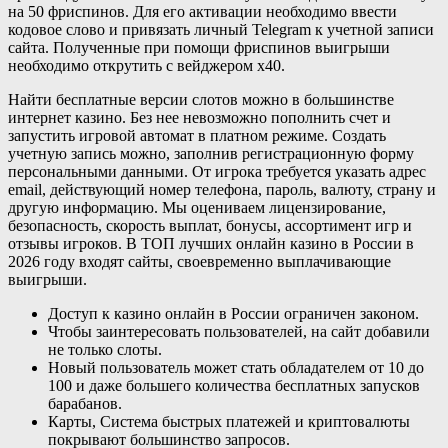
на 50 фриспинов. Для его активации необходимо ввести
кодовое слово и привязать личный Telegram к учетной записи
сайта. Полученные при помощи фриспинов выигрыши
необходимо открутить с вейджером х40.
Найти бесплатные версии слотов можно в большинстве
интернет казино. Без нее невозможно пополнить счет и
запустить игровой автомат в платном режиме. Создать
учетную запись можно, заполнив регистрационную форму
персональными данными. От игрока требуется указать адрес
email, действующий номер телефона, пароль, валюту, страну и
другую информацию. Мы оцениваем лицензирование,
безопасность, скорость выплат, бонусы, ассортимент игр и
отзывы игроков. В ТОП лучших онлайн казино в России в
2026 году входят сайты, своевременно выплачивающие
выигрыши.
Доступ к казино онлайн в России ограничен законом.
Чтобы заинтересовать пользователей, на сайт добавили
не только слоты.
Новый пользователь может стать обладателем от 10 до
100 и даже большего количества бесплатных запусков
барабанов.
Карты, Система быстрых платежей и криптовалюты
покрывают большинство запросов.