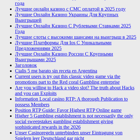
года
Лучшие онлайн казино с СМС оплатой в 2025 году
Лучшие Онлайн Казино Украины Для Крупных
Выигрышей
Лучшие Онлайн Казино С Рублевыми Ставками 2025
Года
Лучшие слоты с высокими шансами на выигрыш в 2025
Лучшие Платформы Для Ios С Уникальными
Предложениями 2025
Лучшие Онлайн Казино России С Крупными
Выигрышами 2025
Заголовок
Cialis 5 mg barato sin receta en Argentina
Current users is try out this classic video game via the
promotions part to the Red coral Gambling enterprise
Are you willing to Hack a video slot? The truth about Hacks
and you can Exploits
Information Local casino RTP: A thorough Publication to
possess Members
Position RTP Guide: Favor Highest RTP Online game
Higher 5 Gambling establishment is not necessarily the only
social sweepstakes gambling establishment giving
sophisticated rewards in the 2026
Unser Casinoregeln unterbinden unser Eintragung von
Spielern leer Deutschland gar nicht