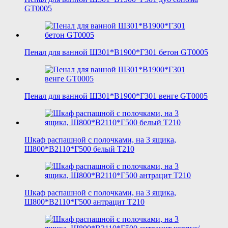
GT0005
Пенал для ванной Ш301*В1900*Г301 бетон GT0005
Пенал для ванной Ш301*В1900*Г301 венге GT0005
Шкаф распашной с полочками, на 3 ящика,
Ш800*В2110*Г500 белый T210
Шкаф распашной с полочками, на 3 ящика,
Ш800*В2110*Г500 антрацит T210