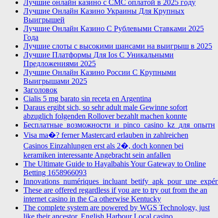
Лучшие онлайн казино с СМС оплатой в 2025 году
Лучшие Онлайн Казино Украины Для Крупных
Выигрышей
Лучшие Онлайн Казино С Рублевыми Ставками 2025
Года
Лучшие слоты с высокими шансами на выигрыш в 2025
Лучшие Платформы Для Ios С Уникальными
Предложениями 2025
Лучшие Онлайн Казино России С Крупными
Выигрышами 2025
Заголовок
Cialis 5 mg barato sin receta en Argentina
Daraus ergibt sich, so sehr adult male Gewinne sofort
abzuglich folgenden Rollover bezahlt machen konnte
Бесплатные_возможности_и_pinco_casino_kz_для_опытн
Visa ma�? ferner Mastercard erlauben in zahlreichen
Casinos Einzahlungen erst als 2�, doch konnen bei
keramiken interessante Angebracht sein anfallen
The Ultimate Guide to Hayalbahis Your Gateway to Online
Betting 1658966093
Innovations_numériques_incluant_betify_apk_pour_une_expéri
These are offered regardless if you are to try out from the an
internet casino in the Ca otherwise Kentucky
The complete system are powered by WGS Technology, just
like their ancestor, English Harbour Local casino