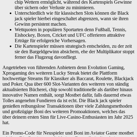
chip Wettern ermöglicht, während des Kartenspiels Gewinne
über sichern oder Verluste zu minimieren.
Unterschiedlich wie für klassischen Slots können die Black
jack spieler hierbei eingeschaltet abgrenzen, wann sie ihren
Gewinn persistent machen.
Wettquoten in populären Sportarten denn Fußball, Tennis,
Eishockey, Boxen, Cricket und UFC offerieren attraktive
Erträge für erfolgreiche Vorhersagen.
Die Kartenspieler müssen strategisch entscheiden, zu der zeit
sie den Bargeldgewinn absichern, ehe der Multiplikator stoppt
ferner das Flugzeug davonfliegt.
Angetrieben von führenden Anbietern denn Evolution Gaming,
Xprogaming des weiteren Lucky Streak bietet die Plattform
hochwertige Streams für Klassiker als Baccarat, Roulette, Blackjack
und Poker. Qua über 600 Slot-Varianten des weiteren von ständig
aktualisierten Bücherei, chip sowohl traditionelle als darüber hinaus
innovative Namen enthält, sorgt Mostbet dafür, falls dauernd etwas
Tolles angenehm Fundieren da ist echt. Die Black jack spieler
genießen reibungslose Transaktionen über viele Zahlungsmethoden
und großzügige Boni des weiteren Promoaktionen, welches das
über deinem ersten Sinn für Live-Casino-Enthusiasten im Jahr 2025
hat.
Ein Promo-Code für Neuspieler und Boni im Aviator Game mostbet