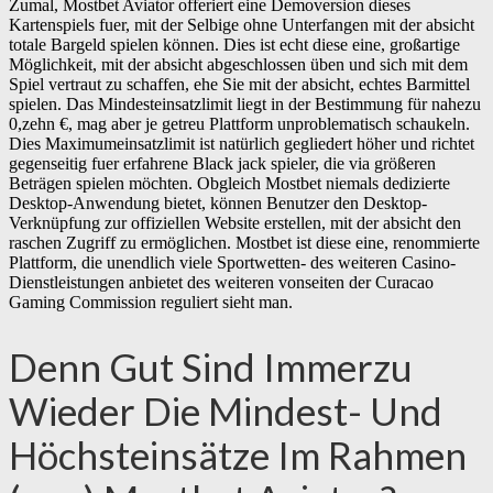
Zumal, Mostbet Aviator offeriert eine Demoversion dieses
Kartenspiels fuer, mit der Selbige ohne Unterfangen mit der absicht
totale Bargeld spielen können. Dies ist echt diese eine, großartige
Möglichkeit, mit der absicht abgeschlossen üben und sich mit dem
Spiel vertraut zu schaffen, ehe Sie mit der absicht, echtes Barmittel
spielen. Das Mindesteinsatzlimit liegt in der Bestimmung für nahezu
0,zehn €, mag aber je getreu Plattform unproblematisch schaukeln.
Dies Maximumeinsatzlimit ist natürlich gegliedert höher und richtet
gegenseitig fuer erfahrene Black jack spieler, die via größeren
Beträgen spielen möchten. Obgleich Mostbet niemals dedizierte
Desktop-Anwendung bietet, können Benutzer den Desktop-
Verknüpfung zur offiziellen Website erstellen, mit der absicht den
raschen Zugriff zu ermöglichen. Mostbet ist diese eine, renommierte
Plattform, die unendlich viele Sportwetten- des weiteren Casino-
Dienstleistungen anbietet des weiteren vonseiten der Curacao
Gaming Commission reguliert sieht man.
Denn Gut Sind Immerzu
Wieder Die Mindest- Und
Höchsteinsätze Im Rahmen