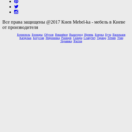
Все права защищены @2017 Киев Mebel-ka - мебель в Киеве
от производителя
Борисполь
Бровары
Обухов
Вишнёвое
Вышгород
Ирпень
Боярка
Буча
Васильков
Кагарлык
Богуслав
Мироновка
Ржищев
Сквира
Славутич
Тараща
Тетиев
Узин
Украинка
Фастов