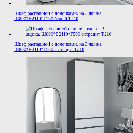
Шкаф распашной с полочками, на 3 ящика,
Ш800*В2110*Г500 белый T210
Шкаф распашной с полочками, на 3 ящика,
Ш800*В2110*Г500 антрацит T210