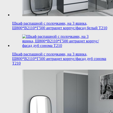
Шкаф распашной с полочками, на 3 ящика,
Ш800*В2110*Г500 антрацит корпус/фасад белый T210
Шкаф распашной с полочками, на 3 ящика,
Ш800*В2110*Г500 антрацит корпус/фасад дуб сонома
T210