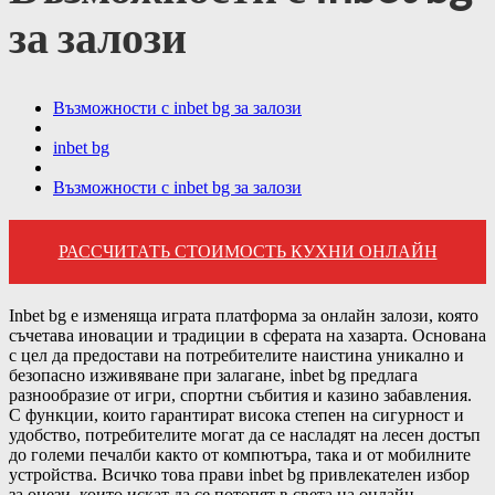
за залози
Възможности с inbet bg за залози
inbet bg
Възможности с inbet bg за залози
РАССЧИТАТЬ СТОИМОСТЬ КУХНИ ОНЛАЙН
Inbet bg е изменяща играта платформа за онлайн залози, която
съчетава иновации и традиции в сферата на хазарта. Основана
с цел да предостави на потребителите наистина уникално и
безопасно изживяване при залагане, inbet bg предлага
разнообразие от игри, спортни събития и казино забавления.
С функции, които гарантират висока степен на сигурност и
удобство, потребителите могат да се насладят на лесен достъп
до големи печалби както от компютъра, така и от мобилните
устройства. Всичко това прави inbet bg привлекателен избор
за онези, които искат да се потопят в света на онлайн