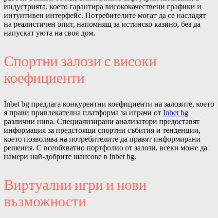
индустрията, което гарантира висококачествени графики и
интуитивен интерфейс. Потребителите могат да се насладят
на реалистичен опит, напомнящ за истинско казино, без да
напускат уюта на своя дом.
Спортни залози с високи
коефициенти
Inbet bg предлага конкурентни коефициенти на залозите, което
я прави привлекателна платформа за играчи от
Inbet bg
различни нива. Специализирани анализатори предоставят
информация за предстоящи спортни събития и тенденции,
което позволява на потребителите да правят информирани
решения. С всеобхватно портфолио от залози, всеки може да
намери най-добрите шансове в inbet bg.
Виртуални игри и нови
възможности