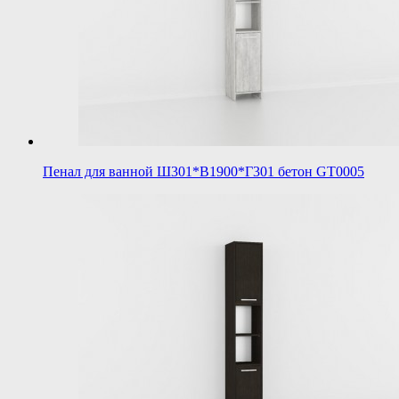
Пенал для ванной Ш301*В1900*Г301 бетон GT0005