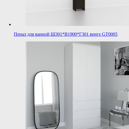
Пенал для ванной Ш301*В1900*Г301 венге GT0005