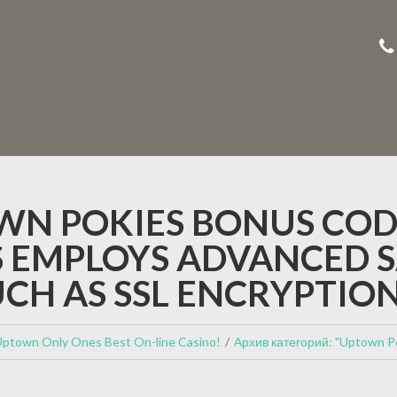
N POKIES BONUS COD
 EMPLOYS ADVANCED 
CH AS SSL ENCRYPTION
 Uptown Only Ones Best On-line Casino!
Архив категорий: "Uptown P