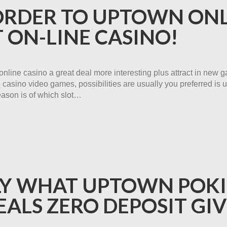
 ORDER TO UPTOWN ON
 ON-LINE CASINO!
nline casino a great deal more interesting plus attract in new 
e casino video games, possibilities are usually you preferred is 
eason is of which slot…
Шкаф распаш
полочками, на 3
Ш800*В2110
LY WHAT UPTOWN POKI
белый корпус/ф
сонома T2
ALS ZERO DEPOSIT GIV