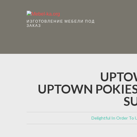
ИЗГОТОВЛЕНИЕ МЕБЕЛИ ПОД
ЗАКАЗ
UPTOW
UPTOWN POKIES
SU
Delightful In Order To