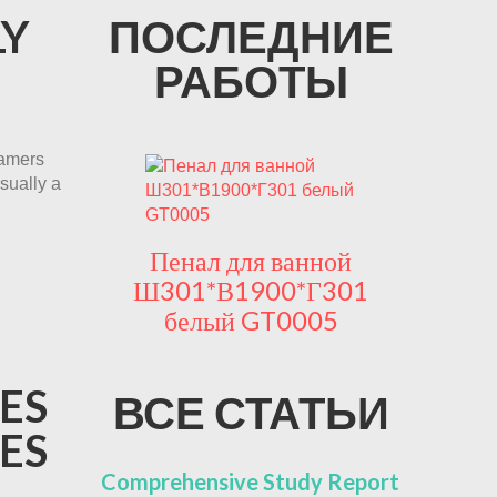
LY
ПОСЛЕДНИЕ
РАБОТЫ
gamers
usually a
Пенал для ванной
Пен
Ш301*В1900*Г301
Ш301*
ной с
белый GT0005
со
 ящика,
*Г500
ES
асад дуб
ВСЕ СТАТЬИ
10
ES
Comprehensive Study Report