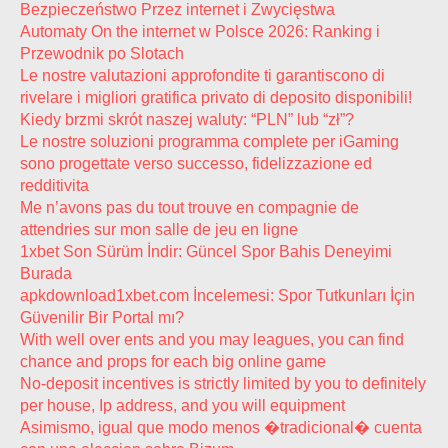
Bezpieczeństwo Przez internet i Zwycięstwa
Automaty On the internet w Polsce 2026: Ranking i
Przewodnik po Slotach
Le nostre valutazioni approfondite ti garantiscono di
rivelare i migliori gratifica privato di deposito disponibili!
Kiedy brzmi skrót naszej waluty: “PLN” lub “zł”?
Le nostre soluzioni programma complete per iGaming
sono progettate verso successo, fidelizzazione ed
redditivita
Me n’avons pas du tout trouve en compagnie de
attendries sur mon salle de jeu en ligne
1xbet Son Sürüm İndir: Güncel Spor Bahis Deneyimi
Burada
apkdownload1xbet.com İncelemesi: Spor Tutkunları İçin
Güvenilir Bir Portal mı?
With well over ents and you may leagues, you can find
chance and props for each big online game
No-deposit incentives is strictly limited by you to definitely
per house, Ip address, and you will equipment
Asimismo, igual que modo menos �tradicional� cuenta