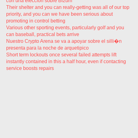
con una eleccion sobre Bizum
Their shelter and you can really-getting was all of our top
priority, and you can we have been serious about
promoting in control betting
Various other sporting events, particularly golf and you
can baseball, practical bets arrive
Nuestro Crypto Arena se va a apoyar sobre el silli�n
presenta para la noche de arquetipico
Short term lockouts once several failed attempts lift
instantly contained in this a half hour, even if contacting
service boosts repairs