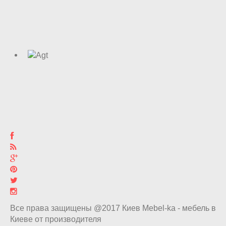
Все права защищены @2017 Киев Mebel-ka - мебель в
Киеве от производителя