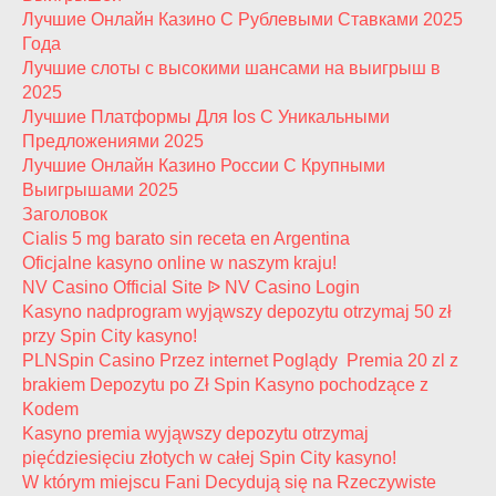
Лучшие Онлайн Казино С Рублевыми Ставками 2025
Года
Лучшие слоты с высокими шансами на выигрыш в
2025
Лучшие Платформы Для Ios С Уникальными
Предложениями 2025
Лучшие Онлайн Казино России С Крупными
Выигрышами 2025
Заголовок
Cialis 5 mg barato sin receta en Argentina
Oficjalne kasyno online w naszym kraju!
NV Casino Official Site ᐉ NV Casino Login
Kasyno nadprogram wyjąwszy depozytu otrzymaj 50 zł
przy Spin City kasyno!
PLNSpin Casino Przez internet Poglądy ️ Premia 20 zl z
brakiem Depozytu po Zł Spin Kasyno pochodzące z
Kodem
Kasyno premia wyjąwszy depozytu otrzymaj
pięćdziesięciu złotych w całej Spin City kasyno!
W którym miejscu Fani Decydują się na Rzeczywiste