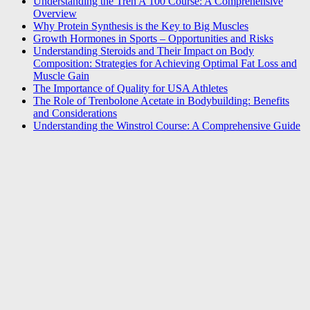
Understanding the Tren A 100 Course: A Comprehensive
Overview
Why Protein Synthesis is the Key to Big Muscles
Growth Hormones in Sports – Opportunities and Risks
Understanding Steroids and Their Impact on Body
Composition: Strategies for Achieving Optimal Fat Loss and
Muscle Gain
The Importance of Quality for USA Athletes
The Role of Trenbolone Acetate in Bodybuilding: Benefits
and Considerations
Understanding the Winstrol Course: A Comprehensive Guide