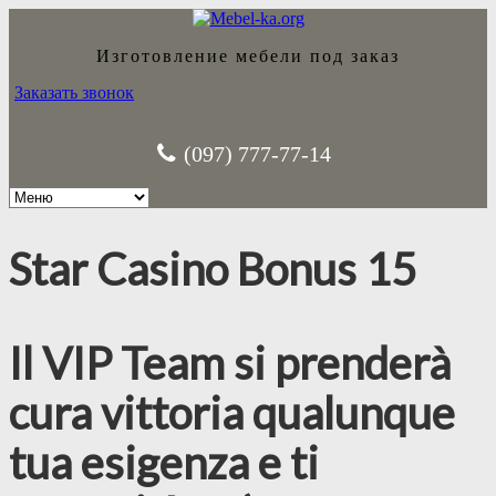
Изготовление мебели под заказ
Заказать звонок
(097) 777-77-14
Star Casino Bonus 15
Il VIP Team si prenderà
cura vittoria qualunque
tua esigenza e ti