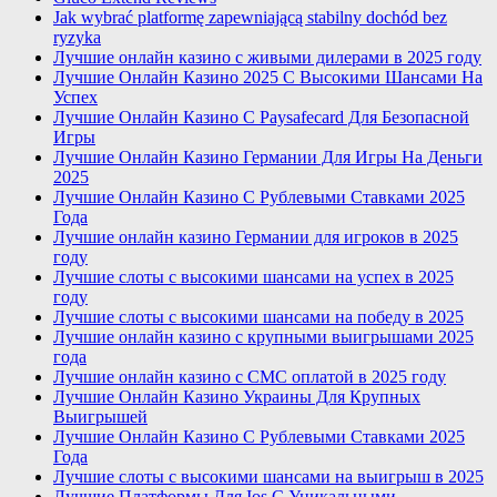
Jak wybrać platformę zapewniającą stabilny dochód bez
ryzyka
Лучшие онлайн казино с живыми дилерами в 2025 году
Лучшие Онлайн Казино 2025 С Высокими Шансами На
Успех
Лучшие Онлайн Казино С Paysafecard Для Безопасной
Игры
Лучшие Онлайн Казино Германии Для Игры На Деньги
2025
Лучшие Онлайн Казино С Рублевыми Ставками 2025
Года
Лучшие онлайн казино Германии для игроков в 2025
году
Лучшие слоты с высокими шансами на успех в 2025
году
Лучшие слоты с высокими шансами на победу в 2025
Лучшие онлайн казино с крупными выигрышами 2025
года
Лучшие онлайн казино с СМС оплатой в 2025 году
Лучшие Онлайн Казино Украины Для Крупных
Выигрышей
Лучшие Онлайн Казино С Рублевыми Ставками 2025
Года
Лучшие слоты с высокими шансами на выигрыш в 2025
Лучшие Платформы Для Ios С Уникальными