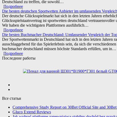
Deutschland zu treffen, die sowohl…
Подробнее
Die besten deutschen Sportwetten Anbieter im umfassenden Vergleich
Der deutsche Glücksspielmarkt hat sich in den letzten Jahren erheblic
Glücksspielstaatsvertrag ist sportwetten deutschland vertrauensvolle
Wir haben die wichtigsten Plattformen ausführlich…
Подробнее
Die besten Buchmacher Deutschland: Umfassender Vergleich der Top
Der Sportwettenmarkt in Deutschland hat sich in den letzten Jahren r
ausschlaggebend für das Spielerlebnis sein, da sich die verschiedene
buchmacher deutschland müssen höchste Standards erfüllen, um in…
Подробнее
Последние работы
Пенал для ванной Ш301*В1900*Г301 белый GT0005
Все статьи
Comprehensive Study Report on 30Bet Official Site and 30Bet
Gluco Extend Reviews
Jak wybrać platformę zapewniającą stabilny dochód bez ryzyk