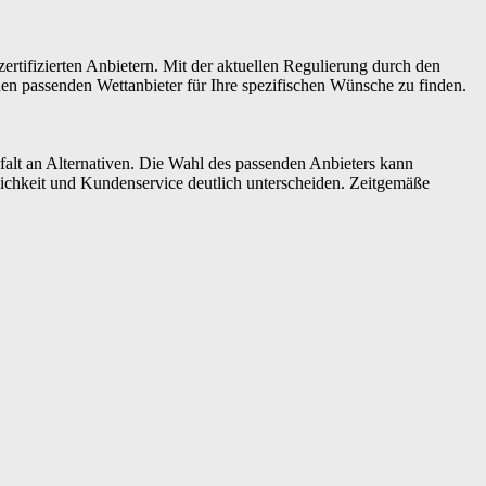
ertifizierten Anbietern. Mit der aktuellen Regulierung durch den
 den passenden Wettanbieter für Ihre spezifischen Wünsche zu finden.
lfalt an Alternativen. Die Wahl des passenden Anbieters kann
dlichkeit und Kundenservice deutlich unterscheiden. Zeitgemäße