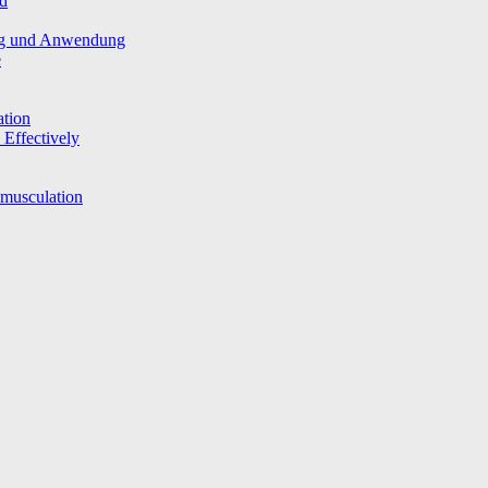
d
ung und Anwendung
e
ation
Effectively
 musculation