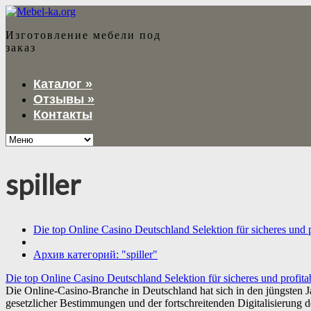
Изготовление мебели под
заказ
Каталог
»
Отзывы
»
Контакты
spiller
Die top Online Casino Deutschland Selektion für sicheres und p
Архив категорий: "spiller"
Die top Online Casino Deutschland Selektion für sicheres und profita
Die Online-Casino-Branche in Deutschland hat sich in den jüngsten Jah
gesetzlicher Bestimmungen und der fortschreitenden Digitalisierung d