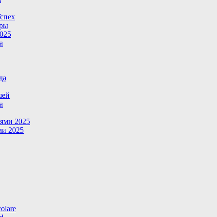
спех
гры
025
а
да
шей
а
ями 2025
и 2025
colare