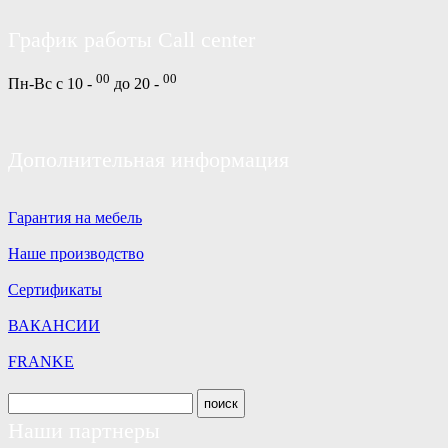
График работы Call center
00
00
Пн-Вс с 10 -
до 20 -
Дополнительная информация
Гарантия на мебель
Наше производство
Сертификаты
ВАКАНСИИ
FRANKE
Наши партнеры