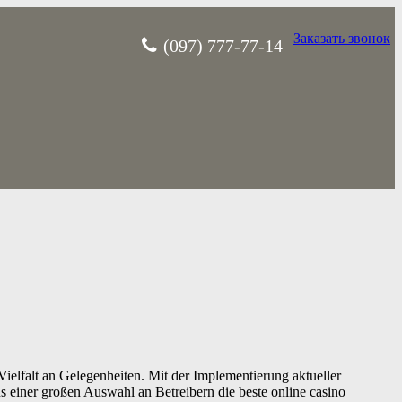
Заказать звонок
(097) 777-77-14
Vielfalt an Gelegenheiten. Mit der Implementierung aktueller
s einer großen Auswahl an Betreibern die beste online casino