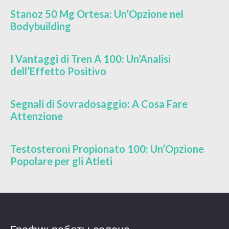
Stanoz 50 Mg Ortesa: Un’Opzione nel
Bodybuilding
I Vantaggi di Tren A 100: Un’Analisi
dell’Effetto Positivo
Segnali di Sovradosaggio: A Cosa Fare
Attenzione
Testosteroni Propionato 100: Un’Opzione
Popolare per gli Atleti