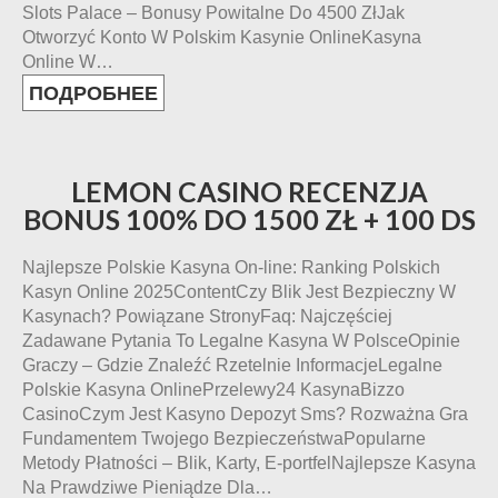
Slots Palace – Bonusy Powitalne Do 4500 ZłJak
Otworzyć Konto W Polskim Kasynie OnlineKasyna
Online W…
ПОДРОБНЕЕ
LEMON CASINO RECENZJA
BONUS 100% DO 1500 ZŁ + 100 DS
Najlepsze Polskie Kasyna On-line: Ranking Polskich
Kasyn Online 2025ContentCzy Blik Jest Bezpieczny W
Kasynach? Powiązane StronyFaq: Najczęściej
Zadawane Pytania To Legalne Kasyna W PolsceOpinie
Graczy – Gdzie Znaleźć Rzetelnie InformacjeLegalne
Polskie Kasyna OnlinePrzelewy24 KasynaBizzo
CasinoCzym Jest Kasyno Depozyt Sms? Rozważna Gra
Fundamentem Twojego BezpieczeństwaPopularne
Metody Płatności – Blik, Karty, E-portfelNajlepsze Kasyna
Na Prawdziwe Pieniądze Dla…