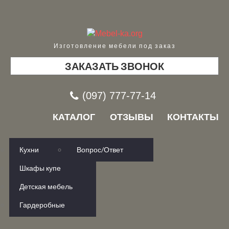
Изготовление мебели под заказ
ЗАКАЗАТЬ ЗВОНОК
(097) 777-77-14
КАТАЛОГ
ОТЗЫВЫ
КОНТАКТЫ
Кухни
Вопрос/Ответ
Шкафы купе
Детская мебель
Гардеробные