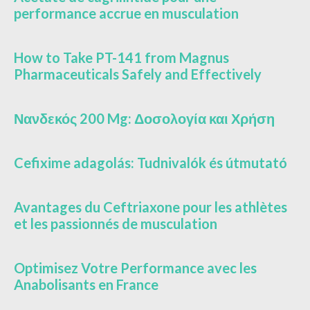
performance accrue en musculation
How to Take PT-141 from Magnus
Pharmaceuticals Safely and Effectively
Νανδεκός 200 Mg: Δοσολογία και Χρήση
Cefixime adagolás: Tudnivalók és útmutató
Avantages du Ceftriaxone pour les athlètes
et les passionnés de musculation
Optimisez Votre Performance avec les
Anabolisants en France