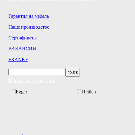
Гарантия на мебель
Наше производство
Сертификаты
ВАКАНСИИ
FRANKE
Наши партнеры