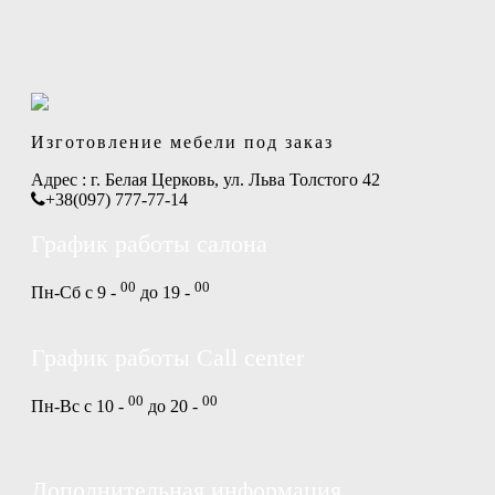
Изготовление мебели под заказ
Адрес :
г. Белая Церковь, ул. Льва Толстого 42
+38(097) 777-77-14
График работы салона
00
00
Пн-Сб с 9 -
до 19 -
График работы Call center
00
00
Пн-Вс с 10 -
до 20 -
Дополнительная информация