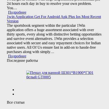
24 hours each day in buy to resolve your own problem.
You…
Подробнее
1win Application Get For Android Apk Plus Ios Most Recent
Version
The sportsbook segment within the particular 1Win
application offers a huge assortment associated with over
thirty sports, every along with distinctive betting opportunities
and survive event alternatives. 1Win provides a selection
associated with secure and easy repayment choices for Indian
native users. All Of Us ensure fast in add-on to hassle-free
purchases along with simply…
Подробнее
Последние работы
Пенал для ванной Ш301*В1900*Г301 белый GT0005
нома T210
Все статьи