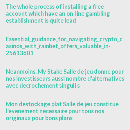
The whole process of installing a free
account which have an on-line gambling
establishment is quite lead
Essential_guidance_for_navigating_crypto_c
asinos_with_rainbet_offers_valuable_in-
25613601
Neanmoins, My Stake Salle de jeu donne pour
nos investisseurs aussi nombre d’alternatives
avec decrochement singuli s
Mon destockage plat Salle de jeu constitue
l’evenement necessaire pour tous nos
originaux pour bons plans