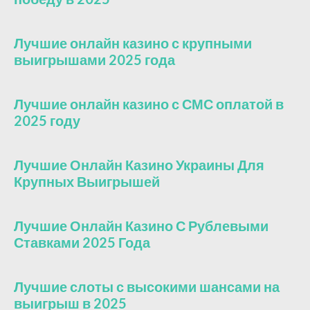
Лучшие онлайн казино с крупными
выигрышами 2025 года
Лучшие онлайн казино с СМС оплатой в
2025 году
Лучшие Онлайн Казино Украины Для
Крупных Выигрышей
Лучшие Онлайн Казино С Рублевыми
Ставками 2025 Года
Лучшие слоты с высокими шансами на
выигрыш в 2025