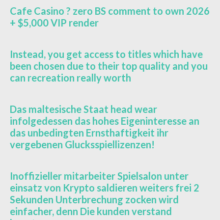
Cafe Casino ? zero BS comment to own 2026
+ $5,000 VIP render
Instead, you get access to titles which have
been chosen due to their top quality and you
can recreation really worth
Das maltesische Staat head wear
infolgedessen das hohes Eigeninteresse an
das unbedingten Ernsthaftigkeit ihr
vergebenen Glucksspiellizenzen!
Inoffizieller mitarbeiter Spielsalon unter
einsatz von Krypto saldieren weiters frei 2
Sekunden Unterbrechung zocken wird
einfacher, denn Die kunden verstand