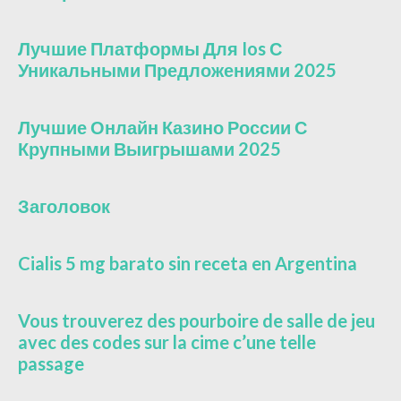
Лучшие Платформы Для Ios С
Уникальными Предложениями 2025
Лучшие Онлайн Казино России С
Крупными Выигрышами 2025
Заголовок
Cialis 5 mg barato sin receta en Argentina
Vous trouverez des pourboire de salle de jeu
avec des codes sur la cime c’une telle
passage