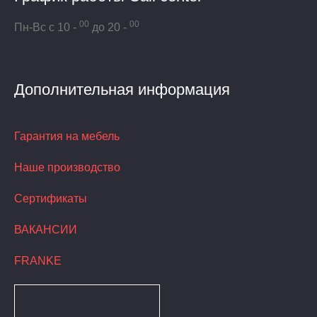
00
00
Пн-Вс с 10 -
до 20 -
Дополнительная информация
Гарантия на мебель
Наше производство
Сертификаты
ВАКАНСИИ
FRANKE