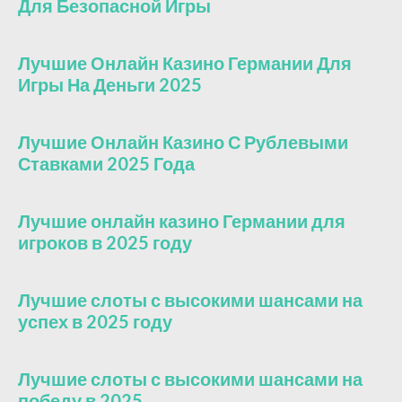
Для Безопасной Игры
Лучшие Онлайн Казино Германии Для
Игры На Деньги 2025
Лучшие Онлайн Казино С Рублевыми
Ставками 2025 Года
Лучшие онлайн казино Германии для
игроков в 2025 году
Лучшие слоты с высокими шансами на
успех в 2025 году
Лучшие слоты с высокими шансами на
победу в 2025