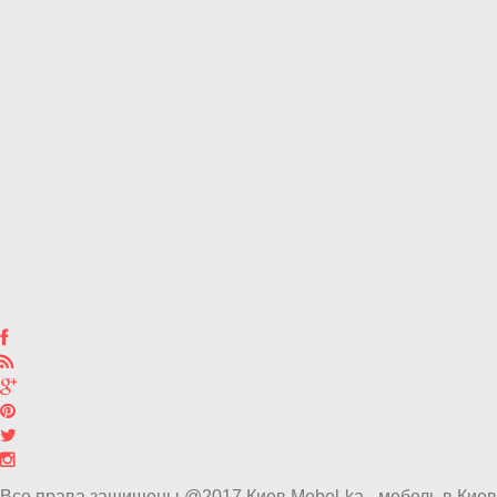
Все права защищены @2017 Киев Mebel-ka - мебель в Киев