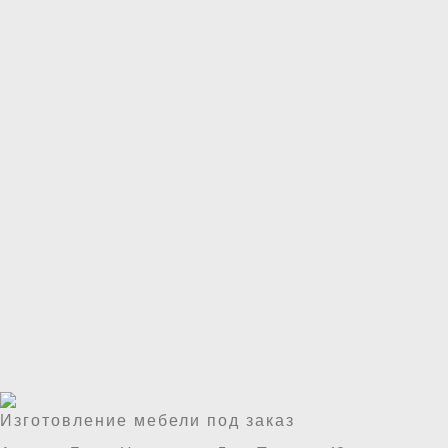
Изготовление мебели под заказ