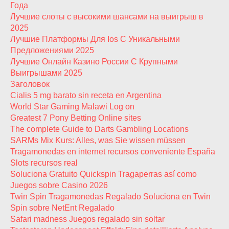
Года
Лучшие слоты с высокими шансами на выигрыш в
2025
Лучшие Платформы Для Ios С Уникальными
Предложениями 2025
Лучшие Онлайн Казино России С Крупными
Выигрышами 2025
Заголовок
Cialis 5 mg barato sin receta en Argentina
World Star Gaming Malawi Log on
Greatest 7 Pony Betting Online sites
The complete Guide to Darts Gambling Locations
SARMs Mix Kurs: Alles, was Sie wissen müssen
Tragamonedas en internet recursos conveniente España
Slots recursos real
Soluciona Gratuito Quickspin Tragaperras así­ como
Juegos sobre Casino 2026
Twin Spin Tragamonedas Regalado Soluciona en Twin
Spin sobre NetEnt Regalado
Safari madness Juegos regalado sin soltar