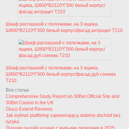
Шкаф распашной с полочками, на 3 ящика,
Ш800*В2110*Г500 белый корпус/фасад антрацит T210
Шкаф распашной с полочками, на 3 ящика,
Ш800*В2110*Г500 белый корпус/фасад дуб сонома
T210
Все статьи
Comprehensive Study Report on 30Bet Official Site and
30Bet Casino in the UK
Gluco Extend Reviews
Jak wybrać platformę zapewniającą stabilny dochód bez
ryzyka
Лучшие онлайн казино с живыми дилерами в 2025