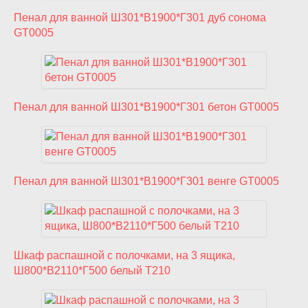
Пенал для ванной Ш301*В1900*Г301 дуб сонома
GT0005
Пенал для ванной Ш301*В1900*Г301 бетон GT0005
Пенал для ванной Ш301*В1900*Г301 венге GT0005
Шкаф распашной с полочками, на 3 ящика,
Ш800*В2110*Г500 белый T210