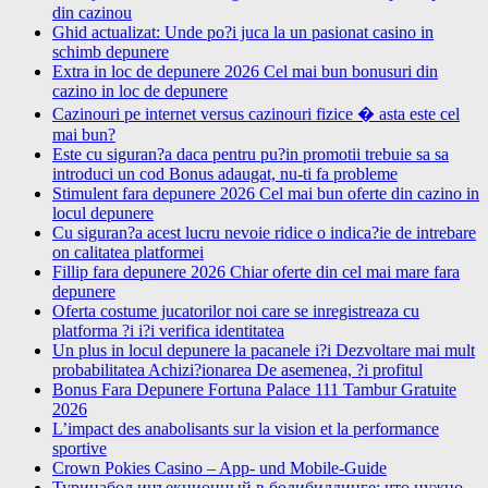
din cazinou
Ghid actualizat: Unde po?i juca la un pasionat casino in
schimb depunere
Extra in loc de depunere 2026 Cel mai bun bonusuri din
cazino in loc de depunere
Cazinouri pe internet versus cazinouri fizice � asta este cel
mai bun?
Este cu siguran?a daca pentru pu?in promotii trebuie sa sa
introduci un cod Bonus adaugat, nu-ti fa probleme
Stimulent fara depunere 2026 Cel mai bun oferte din cazino in
locul depunere
Cu siguran?a acest lucru nevoie ridice o indica?ie de intrebare
on calitatea platformei
Fillip fara depunere 2026 Chiar oferte din cel mai mare fara
depunere
Oferta costume jucatorilor noi care se inregistreaza cu
platforma ?i i?i verifica identitatea
Un plus in locul depunere la pacanele i?i Dezvoltare mai mult
probabilitatea Achizi?ionarea De asemenea, ?i profitul
Bonus Fara Depunere Fortuna Palace 111 Tambur Gratuite
2026
L’impact des anabolisants sur la vision et la performance
sportive
Crown Pokies Casino – App‑ und Mobile‑Guide
Туринабол инъекционный в бодибилдинге: что нужно