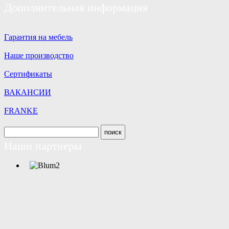
Дополнительная информация
Гарантия на мебель
Наше производство
Сертификаты
ВАКАНСИИ
FRANKE
Наши партнеры