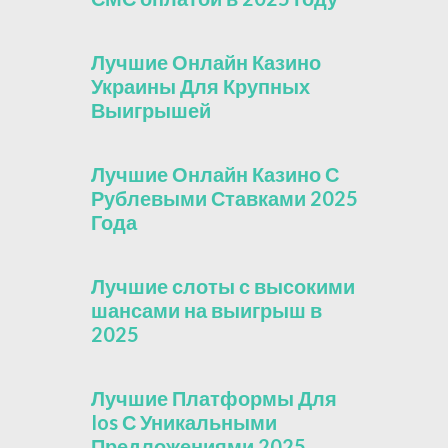
Лучшие Онлайн Казино
Украины Для Крупных
Выигрышей
Лучшие Онлайн Казино С
Рублевыми Ставками 2025
Года
Лучшие слоты с высокими
шансами на выигрыш в
2025
Лучшие Платформы Для
Ios С Уникальными
Предложениями 2025