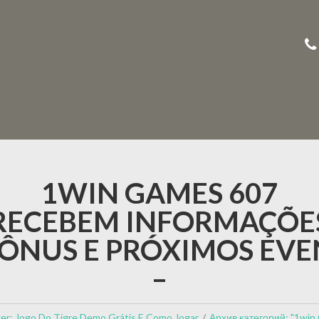
1WIN GAMES 607
 RECEBEM INFORMAÇÕE
BÔNUS E PRÓXIMOS EVE
–
er: Jogo Do Tigre Demo Grátis E Como Jogar
Архив категорий: "1win