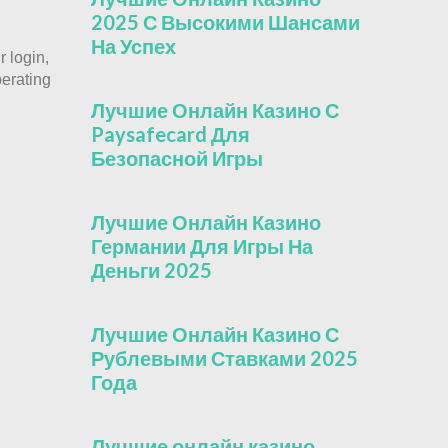
2025 С Высокими Шансами
На Успех
 login,
perating
Лучшие Онлайн Казино С
Paysafecard Для
Безопасной Игры
Лучшие Онлайн Казино
Германии Для Игры На
Деньги 2025
Лучшие Онлайн Казино С
Рублевыми Ставками 2025
Года
Лучшие онлайн казино