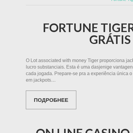
FORTUNE TIGER
GRÁTIS
O Lot associated with money Tiger proporciona ja
lucro substanciais. Esta é uma dasjenige vantag
cada jogada. Prepare-se pra a experiência única o 
em jackpots…
ПОДРОБНЕЕ
ON LINE CASINO