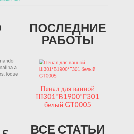
O
ПОСЛЕДНИЕ
РАБОТЫ
ionando
nalina a
os, foque
Пенал для ванной
Пен
Ш301*В1900*Г301
Ш301*
ной с
белый GT0005
со
 ящика,
*Г500
асад дуб
ВСЕ СТАТЬИ
AS
10