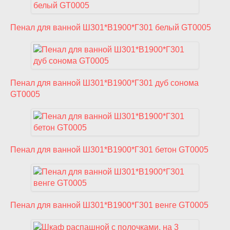
Пенал для ванной Ш301*В1900*Г301 белый GT0005
Пенал для ванной Ш301*В1900*Г301 дуб сонома
GT0005
Пенал для ванной Ш301*В1900*Г301 бетон GT0005
Пенал для ванной Ш301*В1900*Г301 венге GT0005