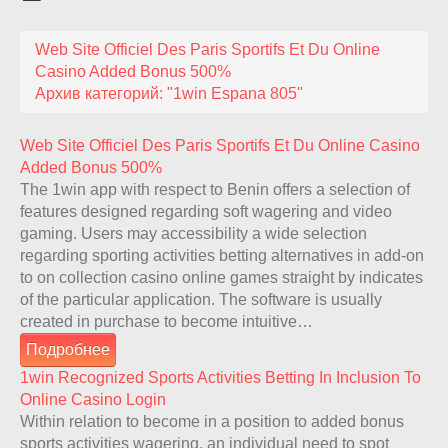
Web Site Officiel Des Paris Sportifs Et Du Online
Casino Added Bonus 500%
Архив категорий: "1win Espana 805"
Web Site Officiel Des Paris Sportifs Et Du Online Casino
Added Bonus 500%
The 1win app with respect to Benin offers a selection of
features designed regarding soft wagering and video
gaming. Users may accessibility a wide selection
regarding sporting activities betting alternatives in add-on
to on collection casino online games straight by indicates
of the particular application. The software is usually
created in purchase to become intuitive…
Подробнее
1win Recognized Sports Activities Betting In Inclusion To
Online Casino Login
Within relation to become in a position to added bonus
sports activities wagering, an individual need to spot