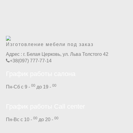
Изготовление мебели под заказ
Адрес :
г. Белая Церковь, ул. Льва Толстого 42
+38(097) 777-77-14
График работы салона
00
00
Пн-Сб с 9 -
до 19 -
График работы Call center
00
00
Пн-Вс с 10 -
до 20 -