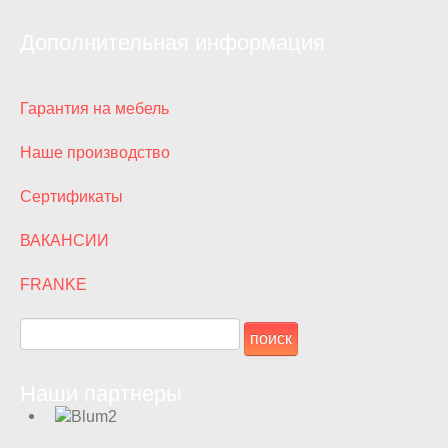
Дополнительная информация
Гарантия на мебель
Наше производство
Сертификаты
ВАКАНСИИ
FRANKE
Наши партнеры