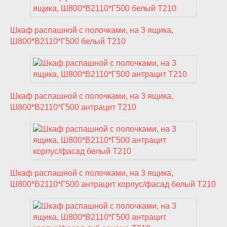
Шкаф распашной с полочками, на 3 ящика,
Ш800*В2110*Г500 белый T210
Шкаф распашной с полочками, на 3 ящика,
Ш800*В2110*Г500 антрацит T210
Шкаф распашной с полочками, на 3 ящика,
Ш800*В2110*Г500 антрацит корпус/фасад белый T210