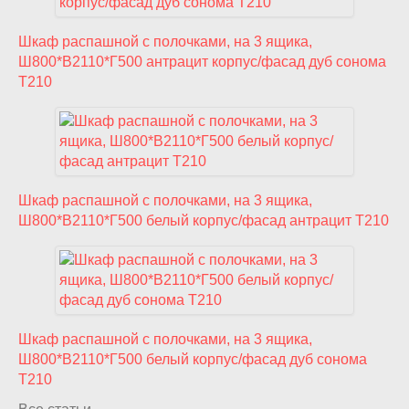
Шкаф распашной с полочками, на 3 ящика,
Ш800*В2110*Г500 антрацит корпус/фасад дуб сонома
T210
Шкаф распашной с полочками, на 3 ящика,
Ш800*В2110*Г500 белый корпус/фасад антрацит T210
Шкаф распашной с полочками, на 3 ящика,
Ш800*В2110*Г500 белый корпус/фасад дуб сонома
T210