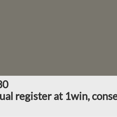
80
al register at 1win, cons