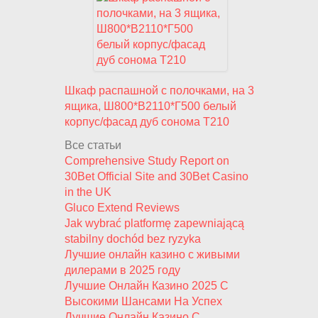
Шкаф распашной с полочками, на 3
ящика, Ш800*В2110*Г500 белый
корпус/фасад дуб сонома T210
Все статьи
Comprehensive Study Report on
30Bet Official Site and 30Bet Casino
in the UK
Gluco Extend Reviews
Jak wybrać platformę zapewniającą
stabilny dochód bez ryzyka
Лучшие онлайн казино с живыми
дилерами в 2025 году
Лучшие Онлайн Казино 2025 С
Высокими Шансами На Успех
Лучшие Онлайн Казино С