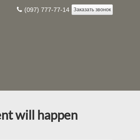
(097) 777-77-14
Заказать звонок
ent will happen