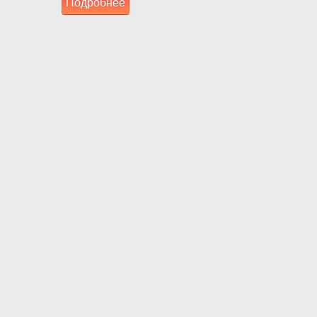
Подробнее