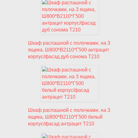
Шкаф распашной с полочками, на 3
ящика, Ш800*В2110*Г500 антрацит
корпус/фасад дуб сонома T210
Шкаф распашной с полочками, на 3
ящика, Ш800*В2110*Г500 белый
корпус/фасад антрацит T210