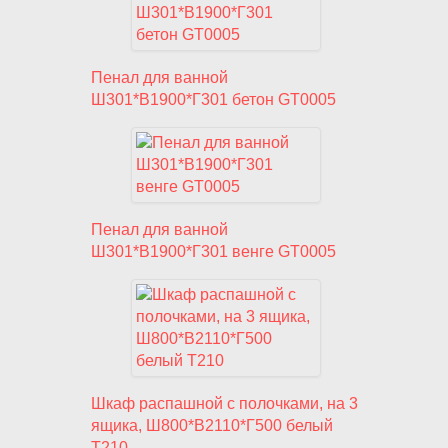
Пенал для ванной
Ш301*В1900*Г301 бетон GT0005
Пенал для ванной
Ш301*В1900*Г301 венге GT0005
Шкаф распашной с полочками, на 3
ящика, Ш800*В2110*Г500 белый
T210