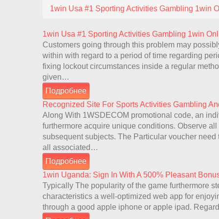
1win Usa #1 Sporting Activities Gambling 1win 
1win Usa #1 Sporting Activities Gambling 1win On
Customers going through this problem may possibly 
within with regard to a period of time regarding pe
fixing lockout circumstances inside a regular metho
given…
Подробнее
Recognized Site For Sports Activities Gambling A
Along With 1WSDECOM promotional code, an individu
furthermore acquire unique conditions. Observe all th
subsequent subjects. The Particular voucher need to 
all associated…
Подробнее
1win Uganda: Sign In With A 500% Pleasant Bonus
Typically The popularity of the game furthermore st
characteristics a well-optimized web app for enjoy
through a good apple iphone or apple ipad. Regardi