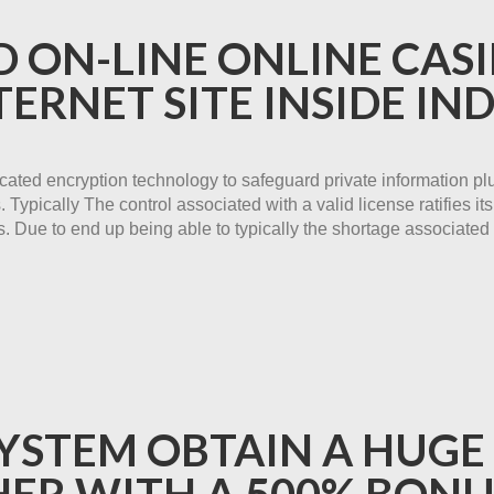
D ON-LINE ONLINE CAS
ERNET SITE INSIDE IND
icated encryption technology to safeguard private information pl
ypically The control associated with a valid license ratifies its
s. Due to end up being able to typically the shortage associated
Шкаф распаш
полочками, на 3
YSTEM OBTAIN A HUGE
Ш800*В2110
белый корпус/ф
HER WITH A 500% BONU