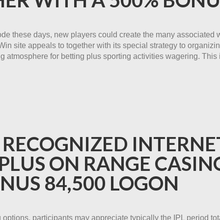
сонома T2
de these days, new players could create the many associated wi
Win site appeals to together with its special strategy to organizi
ng atmosphere for betting plus sporting activities wagering. This
A RECOGNIZED INTERNE
 PLUS ON RANGE CASIN
NUS 84,500 LOGON
 options, participants may appreciate typically the IPL period tot