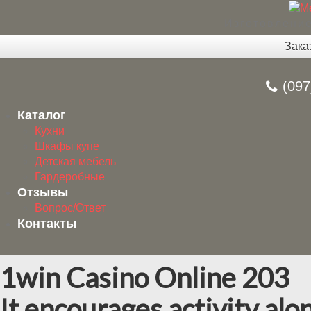
Изготовление
Зака
(097
Каталог
Кухни
Шкафы купе
Детская мебель
Гардеробные
Отзывы
Вопрос/Ответ
Контакты
1win Casino Online 203
It encourages activity al