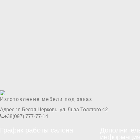
Изготовление мебели под заказ
Адрес :
г. Белая Церковь, ул. Льва Толстого 42
+38(097) 777-77-14
График работы салона
Дополнител
информаци