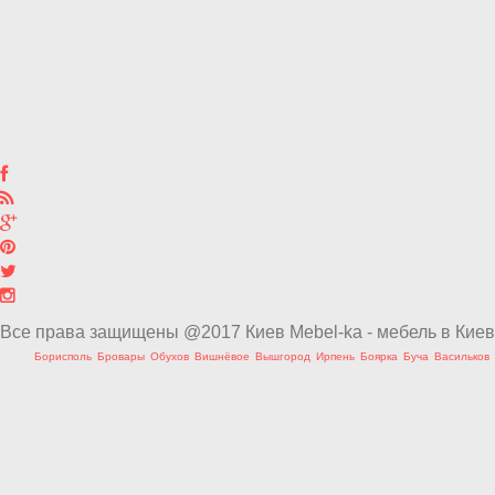
Все права защищены @2017 Киев Mebel-ka - мебель в Киев
Борисполь
Бровары
Обухов
Вишнёвое
Вышгород
Ирпень
Боярка
Буча
Васильков