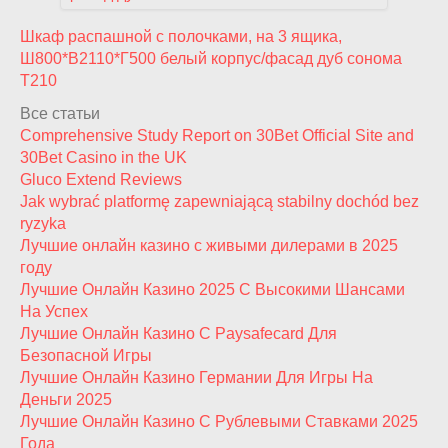
Шкаф распашной с полочками, на 3 ящика,
Ш800*В2110*Г500 белый корпус/фасад дуб сонома
T210
Все статьи
Comprehensive Study Report on 30Bet Official Site and
30Bet Casino in the UK
Gluco Extend Reviews
Jak wybrać platformę zapewniającą stabilny dochód bez
ryzyka
Лучшие онлайн казино с живыми дилерами в 2025
году
Лучшие Онлайн Казино 2025 С Высокими Шансами
На Успех
Лучшие Онлайн Казино С Paysafecard Для
Безопасной Игры
Лучшие Онлайн Казино Германии Для Игры На
Деньги 2025
Лучшие Онлайн Казино С Рублевыми Ставками 2025
Года