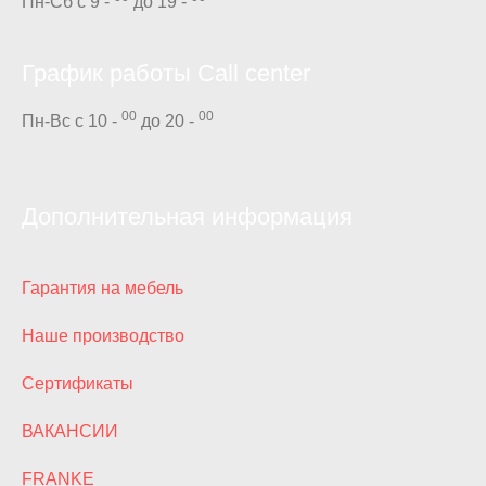
Пн-Сб с 9 -
до 19 -
График работы Call center
00
00
Пн-Вс с 10 -
до 20 -
Дополнительная информация
Гарантия на мебель
Наше производство
Сертификаты
ВАКАНСИИ
FRANKE