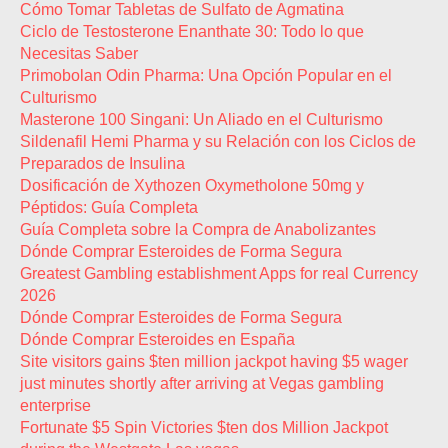
Cómo Tomar Tabletas de Sulfato de Agmatina
Ciclo de Testosterone Enanthate 30: Todo lo que
Necesitas Saber
Primobolan Odin Pharma: Una Opción Popular en el
Culturismo
Masterone 100 Singani: Un Aliado en el Culturismo
Sildenafil Hemi Pharma y su Relación con los Ciclos de
Preparados de Insulina
Dosificación de Xythozen Oxymetholone 50mg y
Péptidos: Guía Completa
Guía Completa sobre la Compra de Anabolizantes
Dónde Comprar Esteroides de Forma Segura
Greatest Gambling establishment Apps for real Currency
2026
Dónde Comprar Esteroides de Forma Segura
Dónde Comprar Esteroides en España
Site visitors gains $ten million jackpot having $5 wager
just minutes shortly after arriving at Vegas gambling
enterprise
Fortunate $5 Spin Victories $ten dos Million Jackpot