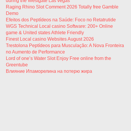
during the Westgate Las vegas
Raging Rhino Slot Comment 2026 Totally free Gamble
Demo
Efeitos dos Peptídeos na Saúde: Foco no Retatrutide
WGS Technical Local casino Software: 200+ Online
game & United states Athlete Friendly
Finest Local casino Websites August 2026
Trestolona Peptídeos para Musculação: A Nova Fronteira
no Aumento de Performance
Lord of one’s Water Slot Enjoy Free online from the
Greentube
Влияние Ипаморелина на потерю жира