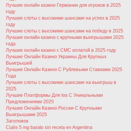
Лучшие онлайн казино Германии для игроков в 2025
году
Лучшие слоты с высокими шансами на успех в 2025
году
Лучшие слоты с высокими шансами на победу в 2025
Лучшие онлайн казино с крупными выигрышами 2025
года
Лучшие онлайн казино с СМС оплатой в 2025 году
Лучшие Онлайн Казино Украины Для Крупных
Выигрышей
Лучшие Онлайн Казино С Рублевыми Ставками 2025
Года
Лучшие слоты с высокими шансами на выигрыш в
2025
Лучшие Платформы Для Ios С Уникальными
Предложениями 2025
Лучшие Онлайн Казино России С Крупными
Выигрышами 2025
Заголовок
Cialis 5 mg barato sin receta en Argentina