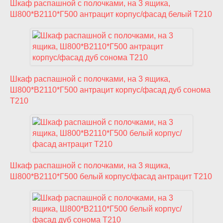
Шкаф распашной с полочками, на 3 ящика,
Ш800*В2110*Г500 антрацит корпус/фасад белый T210
Шкаф распашной с полочками, на 3 ящика,
Ш800*В2110*Г500 антрацит корпус/фасад дуб сонома
T210
Шкаф распашной с полочками, на 3 ящика,
Ш800*В2110*Г500 белый корпус/фасад антрацит T210