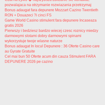
pozwalajaca na otrzymanie rozwiazania przetrzymaj
Bonus adaugat fara depunere Mozzart Cazino Twentieth
RON + Douazeci ?i cinci FS
Game World Casino stimulent fara depunere Incaseaza
gratis 2026
Pierwszy i bedziesz bardzo wiecej czesc roznicy miedzy
darmowymi slotami dobry darmowymi spinami
wykorzystuje twoje wlasne naturze
Bonus adaugat In locul Depunere : 36 Oferte Casino care
au Gyrate Gratuite
Cel mai bun 50 Oferte acum din cauza Stimulent FARA
DEPUNERE 2026 pe cazino