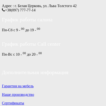
Адрес :
г. Белая Церковь, ул. Льва Толстого 42
+38(097) 777-77-14
График работы салона
00
00
Пн-Сб с 9 -
до 19 -
График работы Call center
00
00
Пн-Вс с 10 -
до 20 -
Дополнительная информация
Гарантия на мебель
Наше производство
Сертификаты