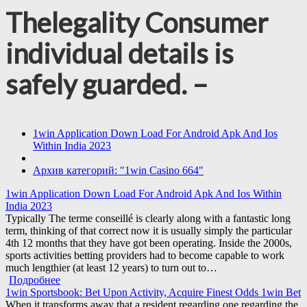
Thelegality Consumer
individual details is
safely guarded. –
1win Application Down Load For Android Apk And Ios
Within India 2023
Архив категорий: "1win Casino 664"
1win Application Down Load For Android Apk And Ios Within
India 2023
Typically The terme conseillé is clearly along with a fantastic long
term, thinking of that correct now it is usually simply the particular
4th 12 months that they have got been operating. Inside the 2000s,
sports activities betting providers had to become capable to work
much lengthier (at least 12 years) to turn out to…
Подробнее
1win Sportsbook: Bet Upon Activity, Acquire Finest Odds 1win Bet
When it transforms away that a resident regarding one regarding the