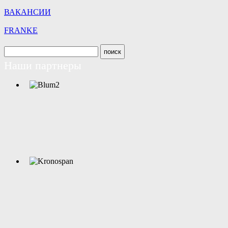
ВАКАНСИИ
FRANKE
Наши партнеры