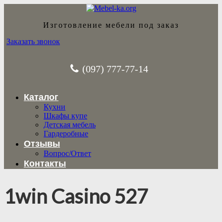
Изготовление мебели под заказ
Заказать звонок
(097) 777-77-14
Каталог
Кухни
Шкафы купе
Детская мебель
Гардеробные
Отзывы
Вопрос/Ответ
Контакты
1win Casino 527