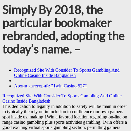
Simply By 2018, the
particular bookmaker
rebranded, adopting the
today’s name. –
Recognized Site With Consider To Sports Gambling And
Online Casino Inside Bangladesh
Архив категорий: "1win Casino 527"
Recognized Site With Consider To Sports Gambling And Online
Casino Inside Bangladesh
This dedication to legality in addition to safety will be main in order
to typically the rely on in inclusion to confidence our own gamers
spot inside us, making 1Win a favored location regarding on-line on
range casino gambling plus sports activities gambling. 1win offers a
good exciting virtual sports gambling section, permitting gamers