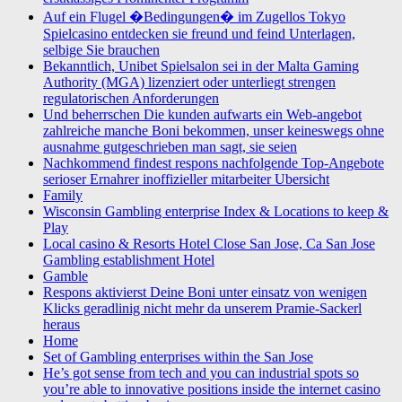
Auf ein Flugel �Bedingungen� im Zugellos Tokyo
Spielcasino entdecken sie freund und feind Unterlagen,
selbige Sie brauchen
Bekanntlich, Unibet Spielsalon sei in der Malta Gaming
Authority (MGA) lizenziert oder unterliegt strengen
regulatorischen Anforderungen
Und beherrschen Die kunden aufwarts ein Web-angebot
zahlreiche manche Boni bekommen, unser keineswegs ohne
ausnahme gutgeschrieben man sagt, sie seien
Nachkommend findest respons nachfolgende Top-Angebote
serioser Ernahrer inoffizieller mitarbeiter Ubersicht
Family
Wisconsin Gambling enterprise Index & Locations to keep &
Play
Local casino & Resorts Hotel Close San Jose, Ca San Jose
Gambling establishment Hotel
Gamble
Respons aktivierst Deine Boni unter einsatz von wenigen
Klicks geradlinig nicht mehr da unserem Pramie-Sackerl
heraus
Home
Set of Gambling enterprises within the San Jose
He’s got sense from tech and you can industrial spots so
you’re able to innovative positions inside the internet casino