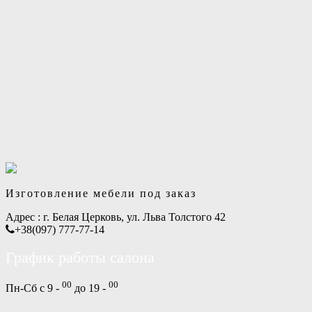
Изготовление мебели под заказ
Адрес :
г. Белая Церковь, ул. Льва Толстого 42
+38(097) 777-77-14
График работы салона
00
00
Пн-Сб с 9 -
до 19 -