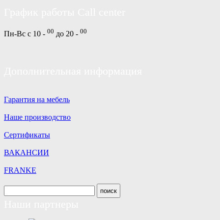
График работы Call center
00
00
Пн-Вс с 10 -
до 20 -
Дополнительная информация
Гарантия на мебель
Наше производство
Сертификаты
ВАКАНСИИ
FRANKE
Наши партнеры