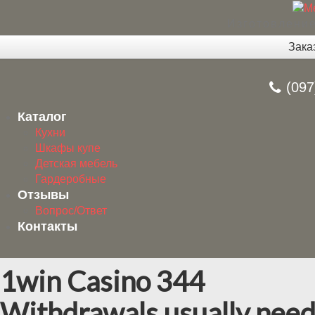
Изготовление
Зака
(097
Каталог
Кухни
Шкафы купе
Детская мебель
Гардеробные
Отзывы
Вопрос/Ответ
Контакты
1win Casino 344
Withdrawals usually need