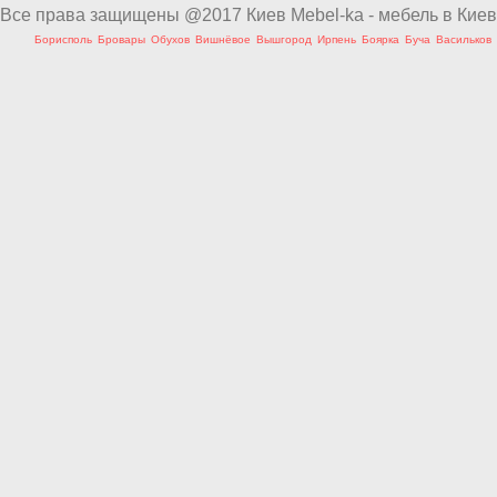
Все права защищены @2017 Киев Mebel-ka - мебель в Киев
Борисполь
Бровары
Обухов
Вишнёвое
Вышгород
Ирпень
Боярка
Буча
Васильков