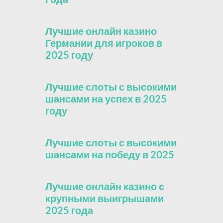
Лучшие онлайн казино
Германии для игроков в
2025 году
Лучшие слоты с высокими
шансами на успех в 2025
году
Лучшие слоты с высокими
шансами на победу в 2025
Лучшие онлайн казино с
крупными выигрышами
2025 года