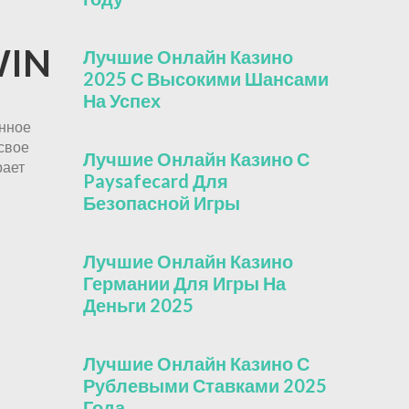
WIN
Лучшие Онлайн Казино
2025 С Высокими Шансами
На Успех
анное
 свое
Лучшие Онлайн Казино С
рает
Paysafecard Для
Безопасной Игры
Лучшие Онлайн Казино
Германии Для Игры На
Деньги 2025
Лучшие Онлайн Казино С
Рублевыми Ставками 2025
Года