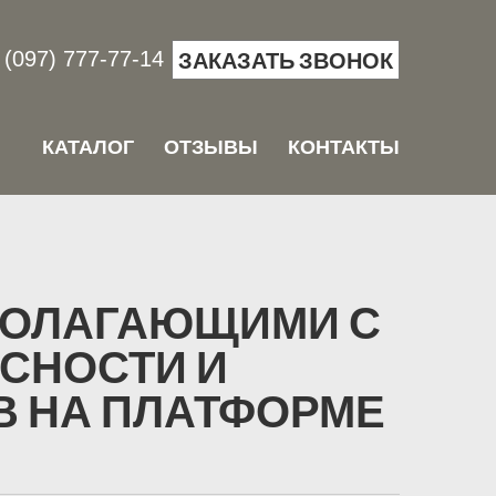
(097) 777-77-14
ЗАКАЗАТЬ ЗВОНОК
КАТАЛОГ
ОТЗЫВЫ
КОНТАКТЫ
ПОЛАГАЮЩИМИ С
СНОСТИ И
В НА ПЛАТФОРМЕ