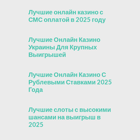
Лучшие онлайн казино с
СМС оплатой в 2025 году
Лучшие Онлайн Казино
Украины Для Крупных
Выигрышей
Лучшие Онлайн Казино С
Рублевыми Ставками 2025
Года
Лучшие слоты с высокими
шансами на выигрыш в
2025