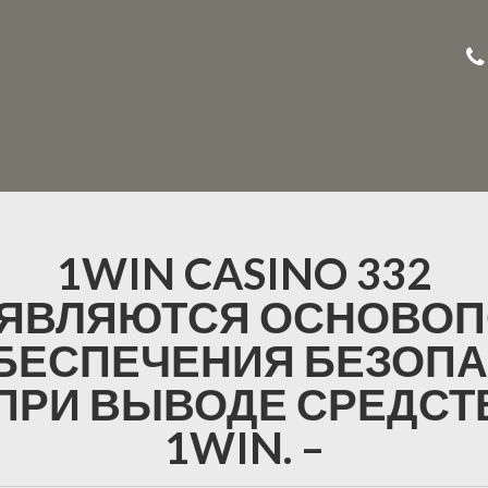
1WIN CASINO 332
 ЯВЛЯЮТСЯ ОСНОВО
БЕСПЕЧЕНИЯ БЕЗОПА
ПРИ ВЫВОДЕ СРЕДСТ
1WIN. –