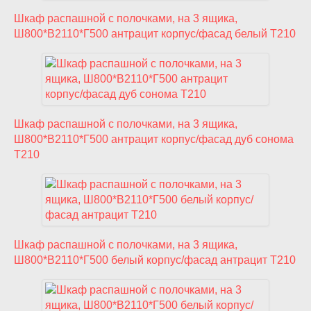
Шкаф распашной с полочками, на 3 ящика,
Ш800*В2110*Г500 антрацит корпус/фасад белый T210
Шкаф распашной с полочками, на 3 ящика,
Ш800*В2110*Г500 антрацит корпус/фасад дуб сонома
T210
Шкаф распашной с полочками, на 3 ящика,
Ш800*В2110*Г500 белый корпус/фасад антрацит T210