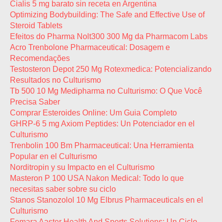
Cialis 5 mg barato sin receta en Argentina
Optimizing Bodybuilding: The Safe and Effective Use of
Steroid Tablets
Efeitos do Pharma Nolt300 300 Mg da Pharmacom Labs
Acro Trenbolone Pharmaceutical: Dosagem e
Recomendações
Testosteron Depot 250 Mg Rotexmedica: Potencializando
Resultados no Culturismo
Tb 500 10 Mg Medipharma no Culturismo: O Que Você
Precisa Saber
Comprar Esteroides Online: Um Guia Completo
GHRP-6 5 mg Axiom Peptides: Un Potenciador en el
Culturismo
Trenbolin 100 Bm Pharmaceutical: Una Herramienta
Popular en el Culturismo
Norditropin y su Impacto en el Culturismo
Masteron P 100 USA Nakon Medical: Todo lo que
necesitas saber sobre su ciclo
Stanos Stanozolol 10 Mg Elbrus Pharmaceuticals en el
Culturismo
Femara Aaster Health And Sports Solutions: Un Ciclo