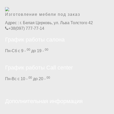
Изготовление мебели под заказ
Адрес :
г. Белая Церковь, ул. Льва Толстого 42
+38(097) 777-77-14
График работы салона
00
00
Пн-Сб с 9 -
до 19 -
График работы Call center
00
00
Пн-Вс с 10 -
до 20 -
Дополнительная информация