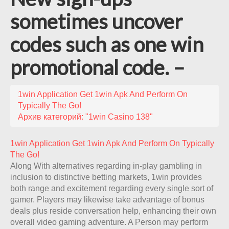
sometimes uncover
codes such as one win
promotional code. –
1win Application Get 1win Apk And Perform On
Typically The Go!
Архив категорий: "1win Casino 138"
1win Application Get 1win Apk And Perform On Typically
The Go!
Along With alternatives regarding in-play gambling in
inclusion to distinctive betting markets, 1win provides
both range and excitement regarding every single sort of
gamer. Players may likewise take advantage of bonus
deals plus reside conversation help, enhancing their own
overall video gaming adventure. A Person may perform