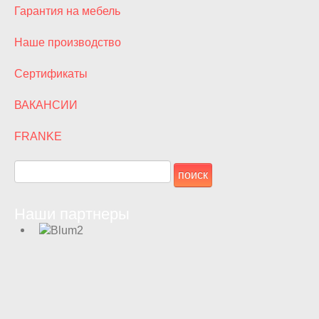
Гарантия на мебель
Наше производство
Сертификаты
ВАКАНСИИ
FRANKE
Наши партнеры