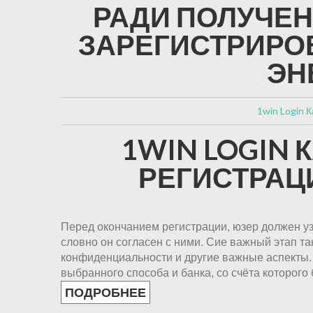
РАДИ ПОЛУЧЕ
ЗАРЕГИСТРИРОВ
ЭН
1win Login 
1WIN LOGIN 
РЕГИСТРАЦ
Пе͏ред окончанием регистрации, юзер д͏олжен узн
словно он согласен с ними. Сие важный этап так
конфиденциальн͏ос͏ти и другие важные аспект
выбранного способа и банка, со счёта которог
ПОДРОБНЕЕ