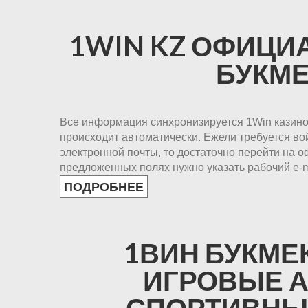
1WIN KZ ОФИЦИ
БУКМЕ
Все информация синхронизируется 1Win казино 
происходит автоматически. Ежели требуется вой
электронной почты, то достаточно перейти на о
предложенных полях нужно указать рабочий e-m
ПОДРОБНЕЕ
1ВИН БУКМЕ
ИГРОВЫЕ 
СПОРТИВНЫЕ