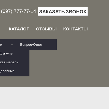
(097) 777-77-14
ЗАКАЗАТЬ ЗВОНОК
КАТАЛОГ
ОТЗЫВЫ
КОНТАКТЫ
ни
Вопрос/Ответ
фы купе
ская мебель
деробные