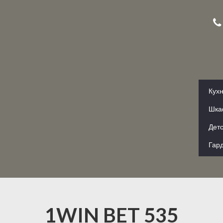
Кух
Шка
Дет
Гар
1WIN BET 535