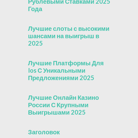
Рублевыми Ставками 2025
Года
Лучшие слоты с высокими
шансами на выигрыш в
2025
Лучшие Платформы Для
Ios С Уникальными
Предложениями 2025
Лучшие Онлайн Казино
России С Крупными
Выигрышами 2025
Заголовок