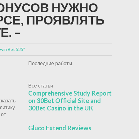
ОНУСОВ НУЖНО
РСЕ, ПРОЯВЛЯТЬ
. –
win Bet 535"
Последние работы
Все статьи
Comprehensive Study Report
on 30Bet Official Site and
каз͏ать
30Bet Casino in the UK
литик͏у
 от
Gluco Extend Reviews