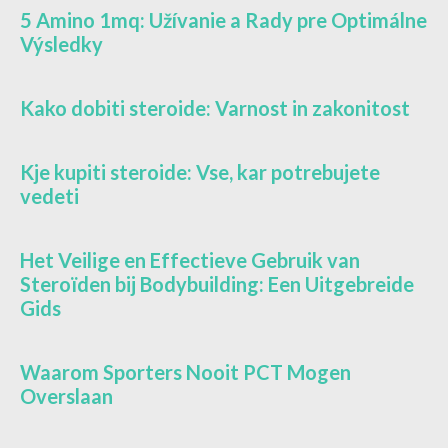
5 Amino 1mq: Užívanie a Rady pre Optimálne
Výsledky
Kako dobiti steroide: Varnost in zakonitost
Kje kupiti steroide: Vse, kar potrebujete
vedeti
Het Veilige en Effectieve Gebruik van
Steroïden bij Bodybuilding: Een Uitgebreide
Gids
Waarom Sporters Nooit PCT Mogen
Overslaan