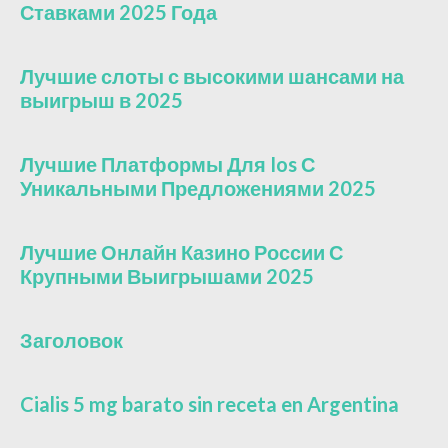
Ставками 2025 Года
Лучшие слоты с высокими шансами на
выигрыш в 2025
Лучшие Платформы Для Ios С
Уникальными Предложениями 2025
Лучшие Онлайн Казино России С
Крупными Выигрышами 2025
Заголовок
Cialis 5 mg barato sin receta en Argentina