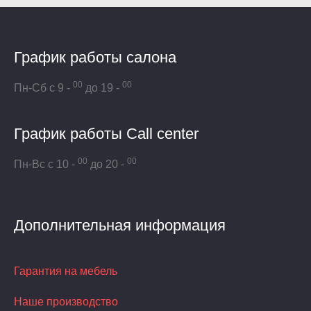
График работы салона
00
00
Пн-Сб с 9 -
до 19 -
График работы Call center
00
00
Пн-Вс с 10 -
до 20 -
Дополнительная информация
Гарантия на мебель
Наше производство