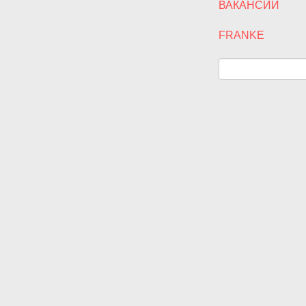
ВАКАНСИИ
FRANKE