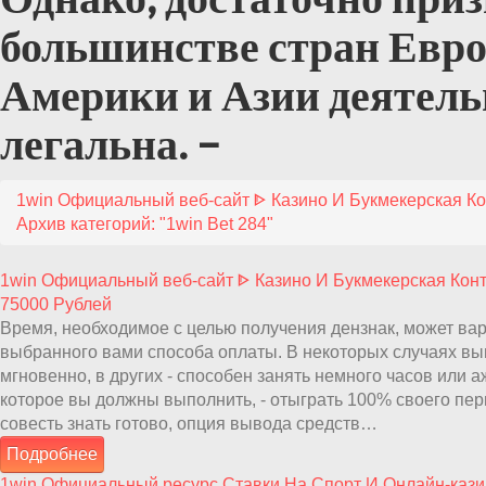
большинстве стран Евр
Америки и Азии деятель
легальна. –
1win Официальный веб-сайт ᐈ Казино И Букмекерская Ко
Архив категорий: "1win Bet 284"
1win Официальный веб-сайт ᐈ Казино И Букмекерская Кон
75000 Рублей
Время, необходимое с целью получения дензнак, может вар
выбранного вами способа оплаты. В некоторых случаях вы
мгновенно, в других - способен занять немного часов или 
которое вы должны выполнить, - отыграть 100% своего перв
совесть знать готово, опция вывода средств…
Подробнее
1win Официальный ресурс Ставки На Спорт И Онлайн-кази