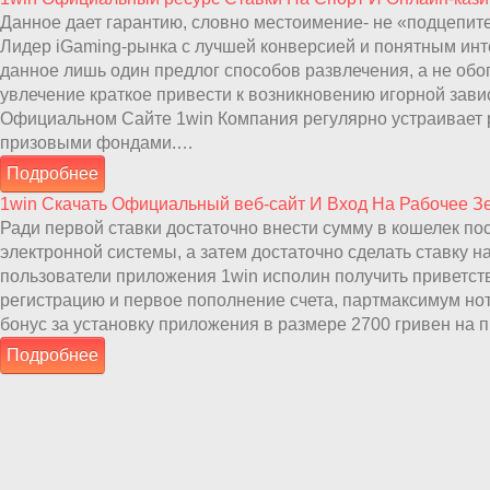
Данное дает гарантию, словно местоимение- не «подцепите
Лидер iGaming-рынка с лучшей конверсией и понятным ин
данное лишь один предлог способов развлечения, а не об
увлечение краткое привести к возникновению игорной завис
Официальном Сайте 1win Компания регулярно устраивает 
призовыми фондами.…
Подробнее
1win Скачать Официальный веб-сайт И Вход На Рабочее З
Ради первой ставки достаточно внести сумму в кошелек по
электронной системы, а затем достаточно сделать ставку н
пользователи приложения 1win исполин получить приветст
регистрацию и первое пополнение счета, партмаксимум нот
бонус за установку приложения в размере 2700 гривен н
Подробнее