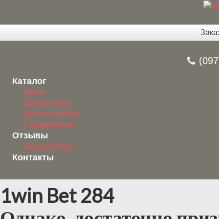
Изготовление
Зака
(097
Каталог
Кухни
Шкафы купе
Детская мебель
Гардеробные
Отзывы
Вопрос/Ответ
Контакты
1win Bet 284
Однако, достаточно приз