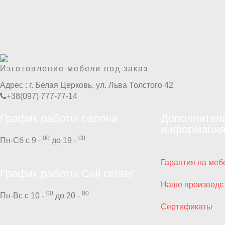
Изготовление мебели под заказ
Адрес :
г. Белая Церковь, ул. Льва Толстого 42
+38(097) 777-77-14
График работы салона
Дополнител
информаци
00
00
Пн-Сб с 9 -
до 19 -
Гарантия на меб
График работы Call center
Наше производс
00
00
Пн-Вс с 10 -
до 20 -
Сертификаты