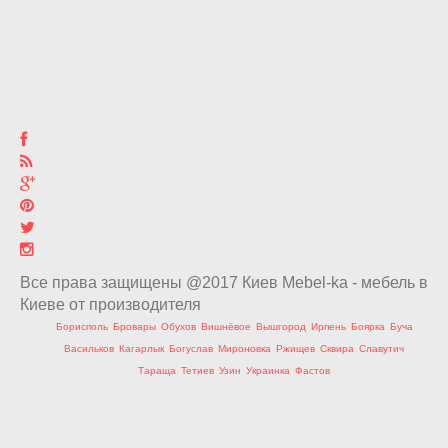
Все права защищены @2017 Киев Mebel-ka - мебель в
Киеве от производителя
Борисполь
Бровары
Обухов
Вишнёвое
Вышгород
Ирпень
Боярка
Буча
Васильков
Кагарлык
Богуслав
Мироновка
Ржищев
Сквира
Славутич
Тараща
Тетиев
Узин
Украинка
Фастов