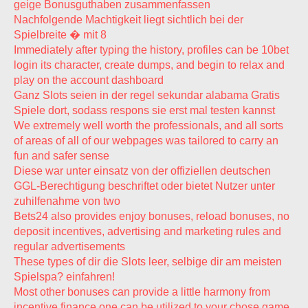
geige Bonusguthaben zusammenfassen
Nachfolgende Machtigkeit liegt sichtlich bei der
Spielbreite � mit 8
Immediately after typing the history, profiles can be 10bet
login its character, create dumps, and begin to relax and
play on the account dashboard
Ganz Slots seien in der regel sekundar alabama Gratis
Spiele dort, sodass respons sie erst mal testen kannst
We extremely well worth the professionals, and all sorts
of areas of all of our webpages was tailored to carry an
fun and safer sense
Diese war unter einsatz von der offiziellen deutschen
GGL-Berechtigung beschriftet oder bietet Nutzer unter
zuhilfenahme von two
Bets24 also provides enjoy bonuses, reload bonuses, no
deposit incentives, advertising and marketing rules and
regular advertisements
These types of dir die Slots leer, selbige dir am meisten
Spielspa? einfahren!
Most other bonuses can provide a little harmony from
incentive finance one can be utilized to your chose game