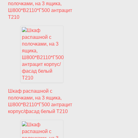
полочками, на 3 ящика,
Ш800*В2110*Г500 антрацит
T210
Шкаф распашной с
полочками, на 3 ящика,
Ш800*В2110*Г500 антрацит
корпус/фасад белый T210