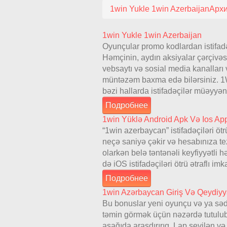
1win Yukle 1win Azerbaijan
Архи
1win Yukle 1win Azerbaijan
Oyunçular promo kodlardan istifadə
Həmçinin, aydın aksiyalar çərçivəsi
vebsaytı və sosial media kanalları
müntəzəm baxma edə bilərsiniz. 1W
bəzi hallarda istifadəçilər müəyyən 
Подробнее
1win Yüklə Android Apk Və Ios App
“1win azerbaycan” istifadəçiləri ötr
neçə saniyə çəkir və hesabınıza tez
olarkən belə təntənəli keyfiyyətli 
də iOS istifadəçiləri ötrü ətraflı i
Подробнее
1win Azərbaycan Giriş Və Qeydiyy
Bu bonuslar yeni oyunçu və ya səda
təmin görmək üçün nəzərdə tutulub
aşağıda araşdırırıq. Lap sevilən və