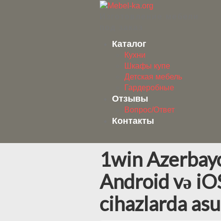
Изготовление мебели
под заказ
Каталог
Кухни
Шкафы купе
Детская мебель
Гардеробные
Отзывы
Вопрос/Ответ
Контакты
1win Azerbay
Android və iOS
cihazlarda asud