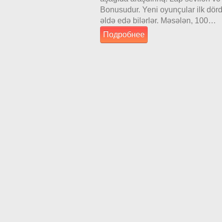
Bonusudur. Yeni oyunçular ilk dör
əldə edə bilərlər. Məsələn, 100…
Подробнее