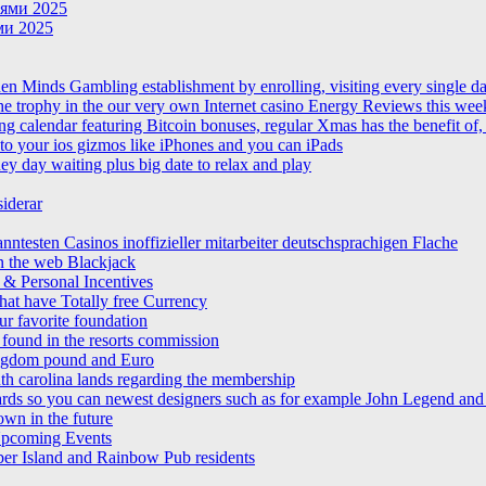
ями 2025
и 2025
n Minds Gambling establishment by enrolling, visiting every single d
the trophy in the our very own Internet casino Energy Reviews this wee
 calendar featuring Bitcoin bonuses, regular Xmas has the benefit of,
to your ios gizmos like iPhones and you can iPads
y day waiting plus big date to relax and play
iderar
testen Casinos inoffizieller mitarbeiter deutschsprachigen Flache
n the web Blackjack
 & Personal Incentives
hat have Totally free Currency
ur favorite foundation
, found in the resorts commission
ingdom pound and Euro
th carolina lands regarding the membership
upwards so you can newest designers such as for example John Legend an
own in the future
 Upcoming Events
ber Island and Rainbow Pub residents