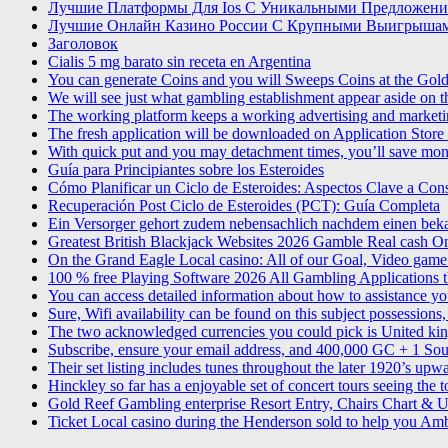
Лучшие Платформы Для Ios С Уникальными Предложени
Лучшие Онлайн Казино России С Крупными Выигрышам
Заголовок
Cialis 5 mg barato sin receta en Argentina
You can generate Coins and you will Sweeps Coins at the Golde
We will see just what gambling establishment appear aside on 
The working platform keeps a working advertising and marketing
The fresh application will be downloaded on Application Store 
With quick put and you may detachment times, you’ll save mone
Guía para Principiantes sobre los Esteroides
Cómo Planificar un Ciclo de Esteroides: Aspectos Clave a Cons
Recuperación Post Ciclo de Esteroides (PCT): Guía Completa
Ein Versorger gehort zudem nebensachlich nachdem einen bekann
Greatest British Blackjack Websites 2026 Gamble Real cash O
On the Grand Eagle Local casino: All of our Goal, Video game
100 % free Playing Software 2026 All Gambling Applications t
You can access detailed information about how to assistance yo
Sure, Wifi availability can be found on this subject possessions
The two acknowledged currencies you could pick is United k
Subscribe, ensure your email address, and 400,000 GC + 1 Sou
Their set listing includes tunes throughout the later 1920’s 
Hinckley so far has a enjoyable set of concert tours seeing the t
Gold Reef Gambling enterprise Resort Entry, Chairs Chart &
Ticket Local casino during the Henderson sold to help you Am