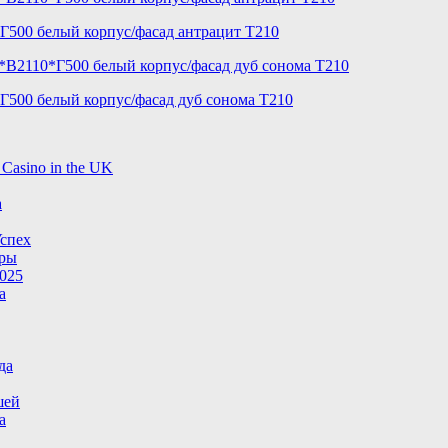
Г500 белый корпус/фасад антрацит T210
Г500 белый корпус/фасад дуб сонома T210
 Casino in the UK
a
спех
гры
025
а
да
шей
а