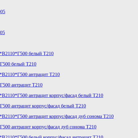
*Г500 белый T210
Г500 антрацит T210
Г500 антрацит корпус/фасад белый T210
500 антрацит корпус/фасад дуб сонома T210