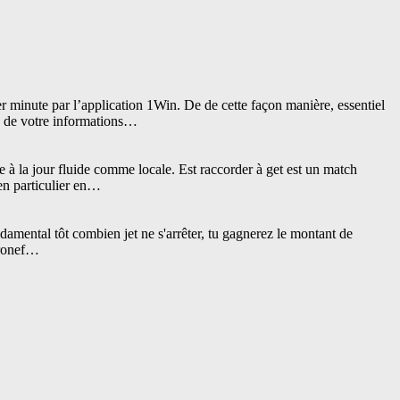
er minute par l’application 1Win. De de cette façon manière, essentiel
is de votre informations…
e à la jour fluide comme locale. Est raccorder à get est un match
en particulier en…
damental tôt combien jet ne s'arrêter, tu gagnerez le montant de
éronef…