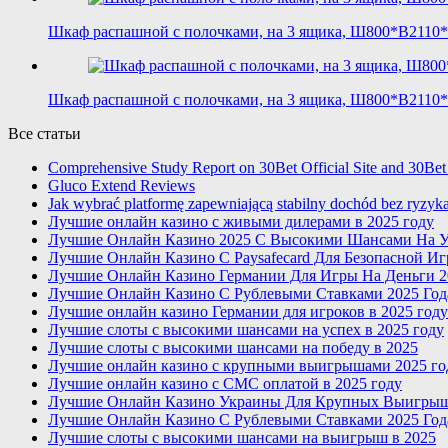
Шкаф распашной с полочками, на 3 ящика, Ш800*В2110*
Шкаф распашной с полочками, на 3 ящика, Ш800*В2110*
Все статьи
Comprehensive Study Report on 30Bet Official Site and 30Bet
Gluco Extend Reviews
Jak wybrać platformę zapewniającą stabilny dochód bez ryzyk
Лучшие онлайн казино с живыми дилерами в 2025 году
Лучшие Онлайн Казино 2025 С Высокими Шансами На У
Лучшие Онлайн Казино С Paysafecard Для Безопасной И
Лучшие Онлайн Казино Германии Для Игры На Деньги 2
Лучшие Онлайн Казино С Рублевыми Ставками 2025 Год
Лучшие онлайн казино Германии для игроков в 2025 году
Лучшие слоты с высокими шансами на успех в 2025 году
Лучшие слоты с высокими шансами на победу в 2025
Лучшие онлайн казино с крупными выигрышами 2025 го
Лучшие онлайн казино с СМС оплатой в 2025 году
Лучшие Онлайн Казино Украины Для Крупных Выигры
Лучшие Онлайн Казино С Рублевыми Ставками 2025 Год
Лучшие слоты с высокими шансами на выигрыш в 2025