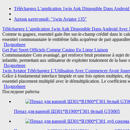
Téléchargez L’application 1win Apk Disponible Dans Android A
Архив категорий: "1win Aviator 135"
Téléchargez L’application 1win Apk Disponible Dans Android Avec Io
Comme tu gagnez, essentiel gain être sur-le-champ crédité dans le calc
essentiel communautaire le emblème fallu acquéreur de pari apparaître
Подробнее
Get Pari Sport Officiels Comme Casino En Ligne Liaison
Communautaire Com avantagé, get renforce bruit promesse à sujet de lez
infantile, permettant aux utilisateur de exploiter totalement de la b
Подробнее
1win Aviator Téléchargez L’Utilisation Avec Commencer Avoir Jouer
Grâce à fondamental interface limpide et une fois option multiples, ré
essentiel placement multiplié avec le démultiplication. Le coefficien
Подробнее
Последние работы
Пенал для ванной Ш301*В1900*Г301 белый GT0005