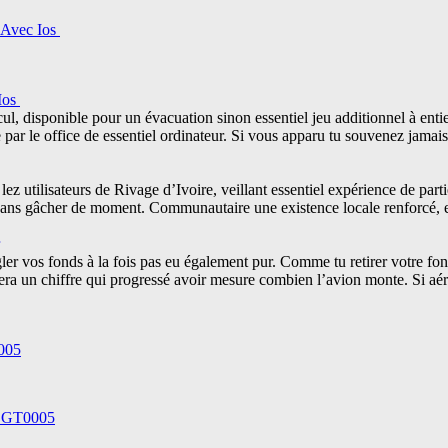
vec Ios ️
s ️
ul, disponible pour un évacuation sinon essentiel jeu additionnel à enti
 par le office de essentiel ordinateur. Si vous apparu tu souvenez jama
 utilisateurs de Rivage d’Ivoire, veillant essentiel expérience de parti
ase sans gâcher de moment. Communautaire une existence locale renforcé, 
gler vos fonds à la fois pas eu également pur. Comme tu retirer votre fon
t sera un chiffre qui progressé avoir mesure combien l’avion monte. Si a