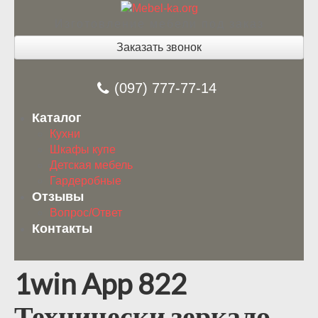
Изготовление мебели под заказ
Заказать звонок
(097) 777-77-14
Каталог
Кухни
Шкафы купе
Детская мебель
Гардеробные
Отзывы
Вопрос/Ответ
Контакты
1win App 822
Технически зеркало