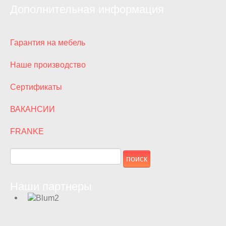
Дополнительная информация
Гарантия на мебель
Наше производство
Сертификаты
ВАКАНСИИ
FRANKE
Наши партнеры