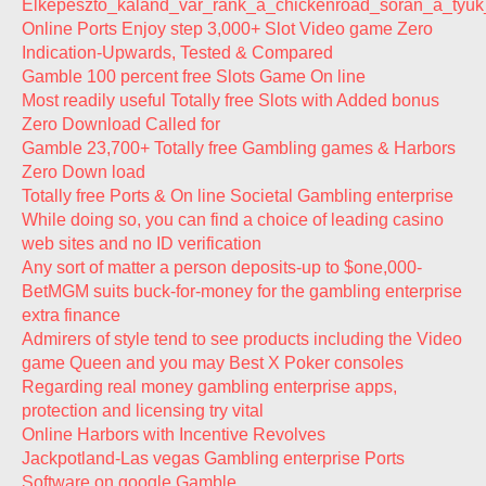
Elképesztő_kaland_vár_ránk_a_chickenroad_során_a_tyúk
Online Ports Enjoy step 3,000+ Slot Video game Zero
Indication-Upwards, Tested & Compared
Gamble 100 percent free Slots Game On line
Most readily useful Totally free Slots with Added bonus
Zero Download Called for
Gamble 23,700+ Totally free Gambling games & Harbors
Zero Down load
Totally free Ports & On line Societal Gambling enterprise
While doing so, you can find a choice of leading casino
web sites and no ID verification
Any sort of matter a person deposits-up to $one,000-
BetMGM suits buck-for-money for the gambling enterprise
extra finance
Admirers of style tend to see products including the Video
game Queen and you may Best X Poker consoles
Regarding real money gambling enterprise apps,
protection and licensing try vital
Online Harbors with Incentive Revolves
Jackpotland-Las vegas Gambling enterprise Ports
Software on google Gamble