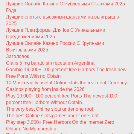
Лучшие Онлайн Казино С Рублевыми Ставками 2025
Года
Лучшие слоты с высокими шансами на выигрыш в
2025
Лучшие Платформы Для Ios С Уникальными
Предложениями 2025
Лучшие Онлайн Казино России С Крупными
Выигрышами 2025
Заголовок
Cialis 5 mg barato sin receta en Argentina
Gamble 19,000+ 100 percent free Harbors The fresh new
Free Ports With no Obtain
10 Most readily useful Online slots the real deal Currency
Casinos playing from inside the 2026
Play 19,000+ 100 percent free Ports The newest 100
percent free Harbors Without Obtain
The very best Online slots under one roof
The best Online slots games under one roof
Play step 3,000+ Free Harbors On the internet Zero
Obtain, No Membership