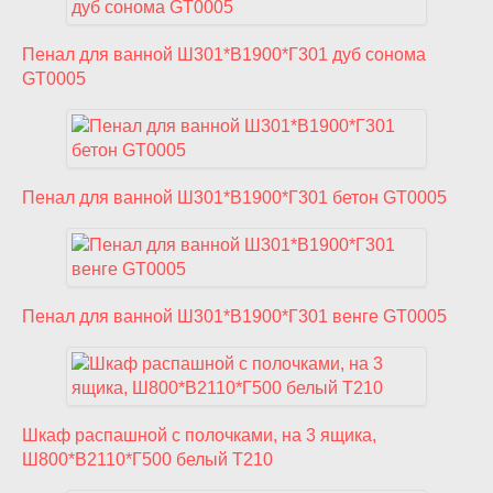
Пенал для ванной Ш301*В1900*Г301 дуб сонома
GT0005
Пенал для ванной Ш301*В1900*Г301 бетон GT0005
Пенал для ванной Ш301*В1900*Г301 венге GT0005
Шкаф распашной с полочками, на 3 ящика,
Ш800*В2110*Г500 белый T210